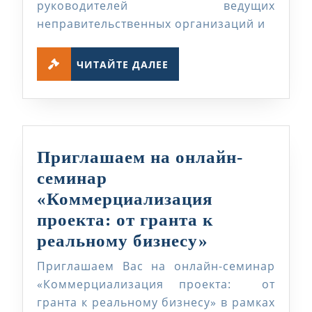
Предс
руководителей ведущих
Европ
неправительственных организаций и
Союз
ЧИТАЙТЕ
в
ЧИТАЙТЕ ДАЛЕЕ
ДАЛЕЕ
РК
Приглашаем на онлайн-
семинар
«Коммерциализация
проекта: от гранта к
Приглашае
реальному бизнесу»
на
Приглашаем Вас на онлайн-семинар
онлайн-
«Коммерциализация проекта: от
семинар
гранта к реальному бизнесу» в рамках