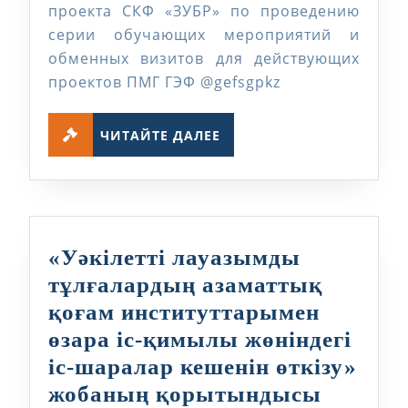
проекта СКФ «ЗУБР» по проведению
«Коммерциа
серии обучающих мероприятий и
проекта:
обменных визитов для действующих
от
проектов ПМГ ГЭФ @gefsgpkz
гранта
к
ЧИТАЙТЕ
ЧИТАЙТЕ ДАЛЕЕ
ДАЛЕЕ
реальному
бизнесу»
«Уәкілетті лауазымды
тұлғалардың азаматтық
қоғам институттарымен
өзара іс-қимылы жөніндегі
іс-шаралар кешенін өткізу»
«Уәкіле
жобаның қорытындысы