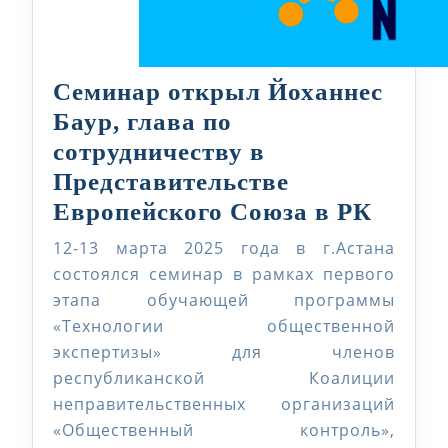
Семинар открыл Йоханнес
Баур, глава по
сотрудничеству в
Представительстве
Семи
Европейского Союза в РК
откр
12-13 марта 2025 года в г.Астана
Йохан
состоялся семинар в рамках первого
Баур,
этапа обучающей программы
«Технологии общественной
глава
экспертизы» для членов
по
республиканской Коалиции
сотру
неправительственных организаций
в
«Общественный контроль»,