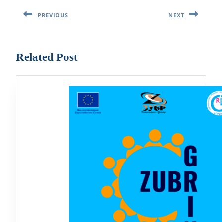
по
PREVIOUS
NEXT
записям
Предыдущая
Следующая
запись:
запись:
Related Post