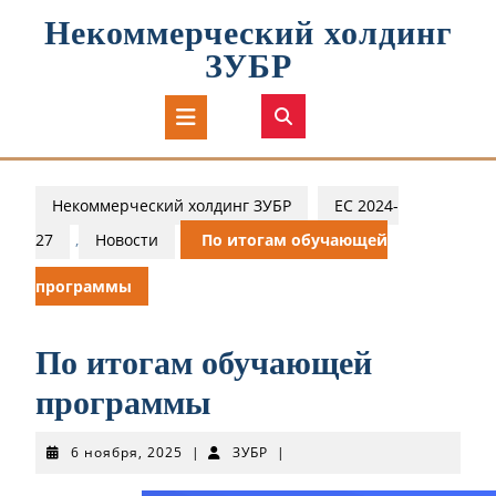
Перейти
Некоммерческий холдинг
к
содержимому
ЗУБР
Кнопка
Открыть
Некоммерческий холдинг ЗУБР
ЕС 2024-
27
,
Новости
По итогам обучающей
программы
По итогам обучающей
программы
6
ЗУБР
6 ноября, 2025
|
ЗУБР
|
ноября,
2025