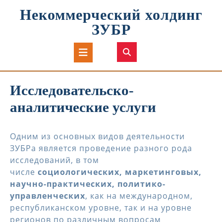
Перейти
Некоммерческий холдинг
к
содержимому
ЗУБР
Кнопка
Открыть
Исследовательско-
аналитические услуги
Одним из основных видов деятельности
ЗУБРа является проведение разного рода
исследований, в том
числе
социологических, маркетинговых,
научно-практических, политико-
управленческих
, как на международном,
республиканском уровне, так и на уровне
регионов по различным вопросам