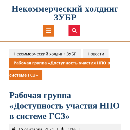
Перейти
Некоммерческий холдинг
к
содержимому
ЗУБР
Кнопка
Открыть
Некоммерческий холдинг ЗУБР
Новости
Рабочая группа «Доступность участия НПО в
системе ГСЗ»
Рабочая группа
«Доступность участия НПО
в системе ГСЗ»
15
ЗУБР
15 сентября, 2021
|
ЗУБР
|