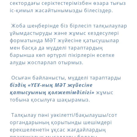
сектордағы серіктестерімізбен өзара тығыз
іс-қимыл жасайтынымызды білесіздер.
Жоба шеңберінде біз бірлесіп талқылаулар
ұйымдастыруды және жұмыс кездесулері
форматында МӘТ жүйесіне қатысушылар
мен басқа да мүдделі тараптардың
барынша көп әртүрлі пікірлерін есепке
алуды жоспарлап отырмыз.
Осыған байланысты, мүдделі тараптарды
біздің «ҮЕҰ-ның МӘТ жүйесіне
қатысуының қолжетімділігі»
жұмыс
тобына қосылуға шақырамыз.
Талқылау пәні уәкілетті/бақылаушы/сот
органдарының қорытынды шешімдері
ерекшеленетін ұқсас жағдайлардың