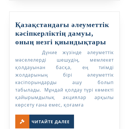
Қазақстандағы әлеуметтік
кәсіпкерліктің дамуы,
Қазақ
оның незгі қиындықтары
әлеуме
Дүние жүзінде әлеуметтік
кәсіпк
мәселелерді шешудің, мемлекет
дамуы
қолдауынан басқа, ең тиімді
жолдарының бірі әлеуметтік
оның
кәсіпорындарды ашу болып
незгі
табылады. Мұндай қолдау түрі көмекті
қиын
қайырымдылық акциялар арқылы
көрсету ғана емес, қоғамға
ЧИТАЙТЕ
ЧИТАЙТЕ ДАЛЕЕ
ДАЛЕЕ