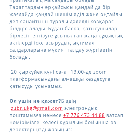
практикалық мысалдары болады.
Тараптардың әрқайсысы қандай да бір
жағдайда қандай шешім әділ және оңтайлы
деп санайтыны туралы дәлелді көзқарас
білдіре алады. Бұдан басқа, қатысушылар
бірлесіп енгізуге ұсынылған жаңа құқықтық
актілерді іске асырудың ықтимал
салдарларына мұқият талдау жүргізетін
болады.
20 қыркүйек күні сағат 13.00-де zoom
платформасындағы алғашқы кездесуге
қатысуды ұсынамыз.
Ол үшін не қажет?
Біздің
zubr.ukg@gmail.com
электрондық
поштамызға немесе
+7 776 473 44 88
ватсап
нөмірімізге келесі құрылым бойынша өз
деректеріңізді жазыңыз: