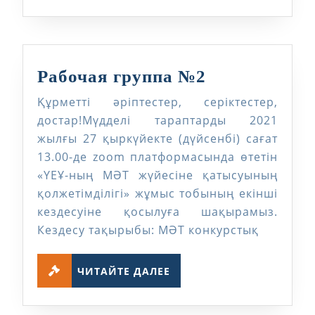
Рабочая
Рабочая группа №2
группа
Құрметті әріптестер, серіктестер,
№2
достар!Мүдделі тараптарды 2021
жылғы 27 қыркүйекте (дүйсенбі) сағат
13.00-де zoom платформасында өтетін
«ҮЕҰ-ның МӘТ жүйесіне қатысуының
қолжетімділігі» жұмыс тобының екінші
кездесуіне қосылуға шақырамыз.
Кездесу тақырыбы: МӘТ конкурстық
ЧИТАЙТЕ
ЧИТАЙТЕ ДАЛЕЕ
ДАЛЕЕ