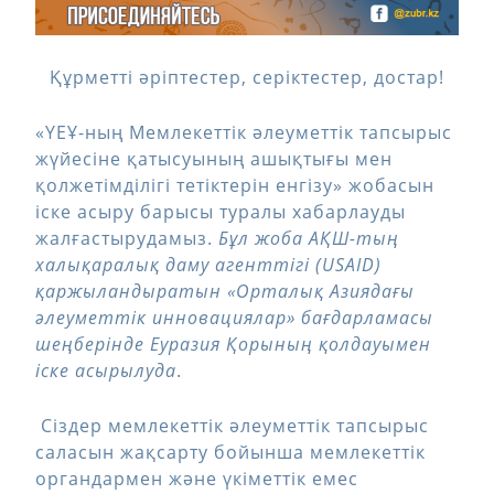
Құрметті әріптестер, серіктестер, достар!
«ҮЕҰ-ның Мемлекеттік әлеуметтік тапсырыс
жүйесіне қатысуының ашықтығы мен
қолжетімділігі тетіктерін енгізу» жобасын
іске асыру барысы туралы хабарлауды
жалғастырудамыз.
Бұл жоба АҚШ-тың
халықаралық даму агенттігі (USAID)
қаржыландыратын «Орталық Азиядағы
әлеуметтік инновациялар» бағдарламасы
шеңберінде Еуразия Қорының қолдауымен
іске асырылуда
.
Сіздер мемлекеттік әлеуметтік тапсырыс
саласын жақсарту бойынша мемлекеттік
органдармен және үкіметтік емес