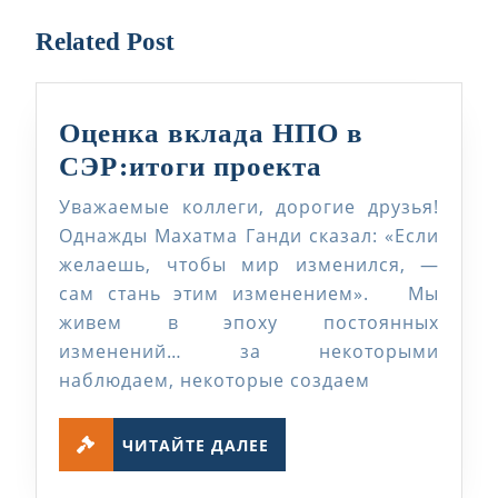
Related Post
Оценка вклада НПО в
Оценка
СЭР:итоги проекта
вклада
Уважаемые коллеги, дорогие друзья!
НПО
Однажды Махатма Ганди сказал: «Если
в
желаешь, чтобы мир изменился, —
сам стань этим изменением». Мы
СЭР:итоги
живем в эпоху постоянных
проекта
изменений… за некоторыми
наблюдаем, некоторые создаем
ЧИТАЙТЕ
ЧИТАЙТЕ ДАЛЕЕ
ДАЛЕЕ