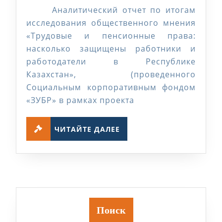
и
Аналитический отчет по итогам
пенсионные
исследования общественного мнения
права:
«Трудовые и пенсионные права:
насколько защищены работники и
насколько
работодатели в Республике
защищены
Казахстан», (проведенного
работники
Социальным корпоративным фондом
и
«ЗУБР» в рамках проекта
работодатели
ЧИТАЙТЕ
в
ЧИТАЙТЕ ДАЛЕЕ
ДАЛЕЕ
Республике
Казахстан
Поиск