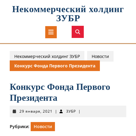
Перейти
Некоммерческий холдинг
к
содержимому
ЗУБР
Кнопка
Открыть
Некоммерческий холдинг ЗУБР
Новости
Конкурс Фонда Первого Президента
Конкурс Фонда Первого
Президента
29
ЗУБР
29 января, 2021
|
ЗУБР
|
января,
2021
Рубрики:
Новости