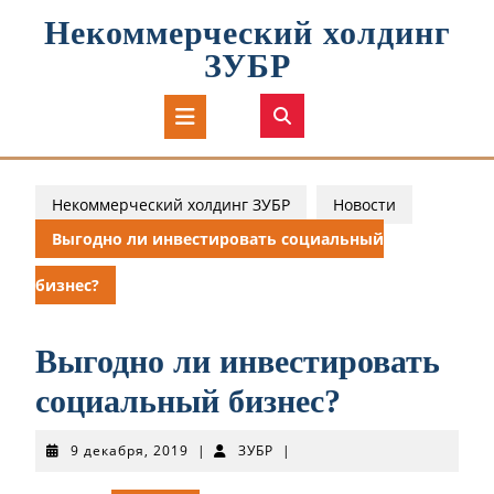
Перейти
Некоммерческий холдинг
к
содержимому
ЗУБР
Кнопка
Открыть
Некоммерческий холдинг ЗУБР
Новости
Выгодно ли инвестировать социальный
бизнес?
Выгодно ли инвестировать
социальный бизнес?
9
ЗУБР
9 декабря, 2019
|
ЗУБР
|
декабря,
2019