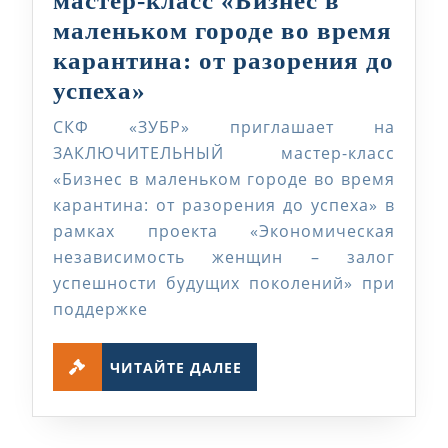
мастер-класс «Бизнес в
маленьком городе во время
карантина: от разорения до
Приглашаем
успеха»
на
СКФ «ЗУБР» приглашает на
ЗАКЛЮЧИТЕЛЬНЫЙ
ЗАКЛЮЧИТЕЛЬНЫЙ мастер-класс
мастер-
«Бизнес в маленьком городе во время
карантина: от разорения до успеха» в
класс
рамках проекта «Экономическая
«Бизнес
независимость женщин – залог
в
успешности будущих поколений» при
маленьком
поддержке
городе
ЧИТАЙТЕ
во
ЧИТАЙТЕ ДАЛЕЕ
ДАЛЕЕ
время
карантина: