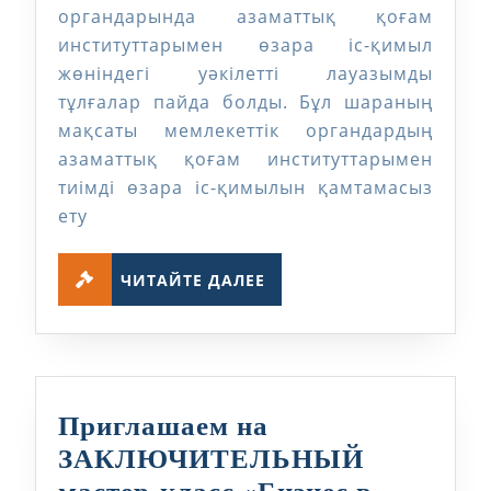
іс-
органдарында азаматтық қоғам
институттарымен өзара іс-қимыл
қимыл
жөніндегі уәкілетті лауазымды
жөніндегі
тұлғалар пайда болды. Бұл шараның
уәкілеттілер
мақсаты мемлекеттік органдардың
бұл…
азаматтық қоғам институттарымен
тиімді өзара іс-қимылын қамтамасыз
ету
ЧИТАЙТЕ
ЧИТАЙТЕ ДАЛЕЕ
ДАЛЕЕ
Приглашаем на
ЗАКЛЮЧИТЕЛЬНЫЙ