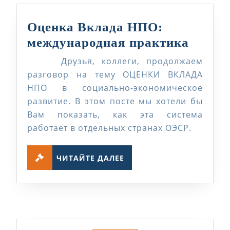
от
разорения
Оценка Вклада НПО:
до
Оценк
международная практика
успеха»
Вклад
Друзья, коллеги, продолжаем
НПО:
разговор на тему ОЦЕНКИ ВКЛАДА
между
НПО в социально-экономическое
развитие. В этом посте мы хотели бы
практ
Вам показать, как эта система
работает в отдельных странах ОЭСР.
ЧИТАЙТЕ
ЧИТАЙТЕ ДАЛЕЕ
ДАЛЕЕ