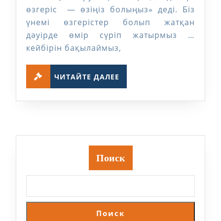
өзгеріс — өзіңіз болыңыз» деді. Біз
үнемі өзгерістер болып жатқан
дәуірде өмір сүріп жатырмыз …
кейбірін бақылаймыз,
ЧИТАЙТЕ
ЧИТАЙТЕ ДАЛЕЕ
ДАЛЕЕ
Поиск
Поиск