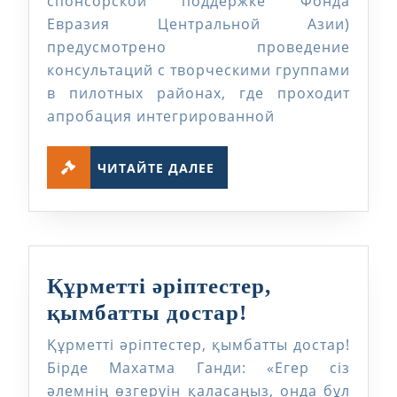
спонсорской поддержке Фонда
Евразия Центральной Азии)
предусмотрено проведение
консультаций с творческими группами
в пилотных районах, где проходит
апробация интегрированной
ЧИТАЙТЕ
ЧИТАЙТЕ ДАЛЕЕ
ДАЛЕЕ
Құрметті әріптестер,
Құрметті
қымбатты достар!
әріптестер,
Құрметті әріптестер, қымбатты достар!
қымбатты
Бірде Махатма Ганди: «Егер сіз
достар!
әлемнің өзгеруін қаласаңыз, онда бұл