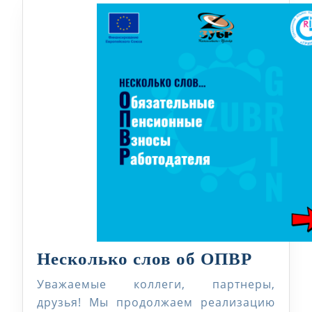
Неско
Несколько слов об ОПВР
слов
Уважаемые коллеги, партнеры,
об
друзья! Мы продолжаем реализацию