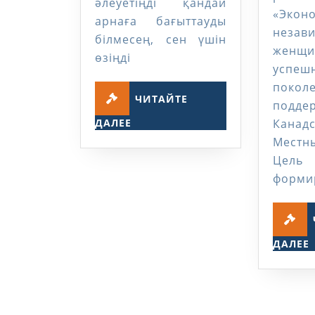
әлеуетіңді қандай
«Экон
арнаға бағыттауды
незав
білмесең, сен үшін
женщ
өзіңді
успеш
покол
ЧИТАЙТЕ
подде
ЧИТАЙТЕ
ДАЛЕЕ
Канад
ДАЛЕЕ
Местн
Цель
форми
ДАЛЕЕ