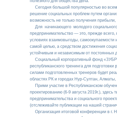
полезного для общества дела.
Сегодня большой популярностью во всем 
решение социальных проблем путем организ
возможность не только получения прибыли, 
Для начинающего молодого социального п
предпринимательство — это, прежде всего,
условиях взаимовыгоды, самоокупаемости и
самой целью, а средством достижения соци
устойчивым и независимым от постоянных д
Социальный корпоративный фонд «ЗУБР» 
республиканского тренинга для подготовки 
силами подготовленных тренеров будет реа
областях РК и городах Нур-Султан, Алматы,
Прими участие в Республиканском обучен
проектированию (6-9 августа 2019г.), здес
предпринимательства и социального проекти
(отслеживайте публикации на нашей странич
Организация итоговой конференции в г. Ну