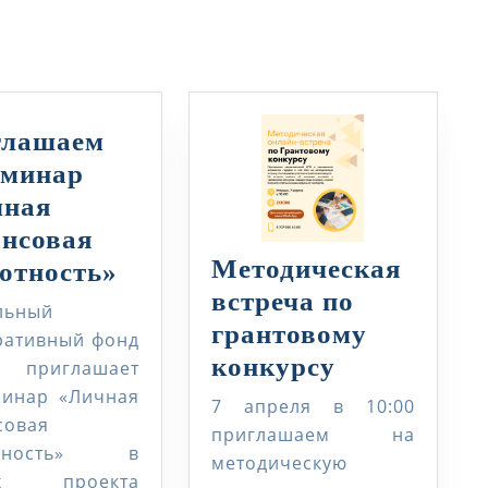
запись:
глашаем
еминар
чная
нсовая
Методическая
Приглашаем
отность»
встреча по
на
льный
грантовому
семинар
ративный фонд
Методичес
конкурсу
«Личная
» приглашает
встреча
минар «Личная
финансовая
7 апреля в 10:00
совая
по
грамотность»
приглашаем на
отность» в
грантовом
методическую
ах проекта