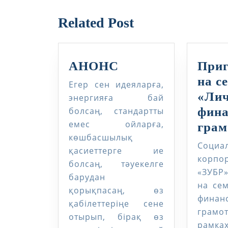
запись:
Related Post
АНОНС
АНОНС
При
на с
Егер сен идеяларға,
«Ли
энергияға бай
фина
болсаң, стандартты
емес ойларға,
грам
көшбасшылық
Социа
қасиеттерге ие
корпо
болсаң, тәуекелге
«ЗУБР
барудан
на се
қорықпасаң, өз
финан
қабілеттеріңе сене
грам
отырып, бірақ өз
рамк