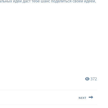
альных идей даст тебе шанс поделиться своей идеей,
372
NEXT
Следующая