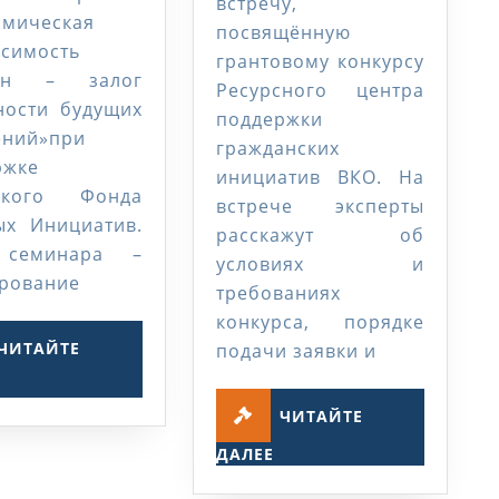
встречу,
конкурсу
омическая
посвящённую
исимость
грантовому конкурсу
ин – залог
Ресурсного центра
ности будущих
поддержки
ений»при
гражданских
ржке
инициатив ВКО. На
ского Фонда
встрече эксперты
ых Инициатив.
расскажут об
 семинара –
условиях и
рование
требованиях
конкурса, порядке
ЧИТАЙТЕ
подачи заявки и
ЧИТАЙТЕ
ДАЛЕЕ
ЧИТАЙТЕ
ЧИТАЙТЕ
ДАЛЕЕ
ДАЛЕЕ