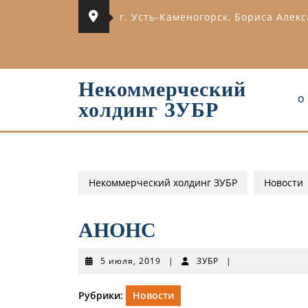
Перейти
г. Усть-Каменогорск, Бориса Алек
к
содержимому
Некоммерческий
О
холдинг ЗУБР
Некоммерческий холдинг ЗУБР
Новости
АНОНС
5
ЗУБР
5 июля, 2019
|
ЗУБР
|
июля,
2019
Рубрики:
Новости