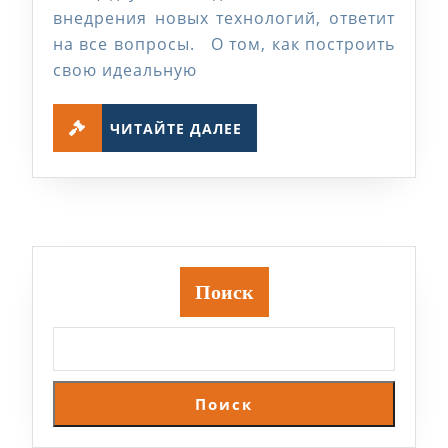
внедрения новых технологий, ответит
ОО
на все вопросы. О том, как построить
«Инкубатор
свою идеальную
Проектов
Устойчивого
ЧИТАЙТЕ
ЧИТАЙТЕ ДАЛЕЕ
ДАЛЕЕ
Развития»
Поиск
Поиск