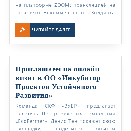
на платформе ZOOMс трансляцией на
страничке Некоммерческого Холдинга
ЧИТАЙТЕ
ЧИТАЙТЕ ДАЛЕЕ
ДАЛЕЕ
Приглашаем на онлайн
визит в ОО «Инкубатор
Проектов Устойчивого
Приглашаем
Развития»
на
Команда СКФ «ЗУБР» предлагает
онлайн
посетить Центр Зеленых Технологий
визит
«EcoFermer». Денис Тен покажет свою
площадку, поделится опытом
в