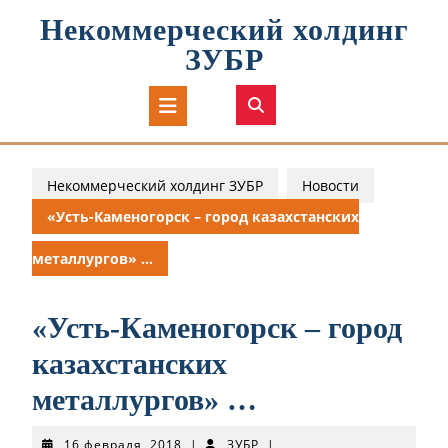
Перейти
Некоммерческий холдинг
к
содержимому
ЗУБР
Кнопка
Открыть
Некоммерческий холдинг ЗУБР
Новости
«Усть-Каменогорск – город казахстанских
металлургов» …
«Усть-Каменогорск – город
казахстанских
металлургов» …
16
ЗУБР
16 февраля, 2018
|
ЗУБР
|