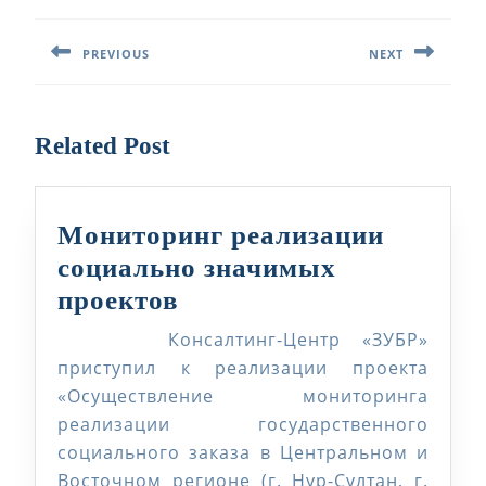
по
PREVIOUS
NEXT
записям
Предыдущая
Следующая
запись:
запись:
Related Post
Мониторинг реализации
социально значимых
Мониторинг
проектов
реализации
Консалтинг-Центр «ЗУБР»
социально
приступил к реализации проекта
значимых
«Осуществление мониторинга
реализации государственного
проектов
социального заказа в Центральном и
Восточном регионе (г. Нур-Султан, г.