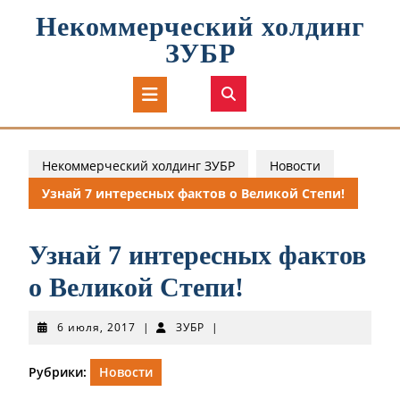
Перейти
Некоммерческий холдинг
к
содержимому
ЗУБР
Кнопка
Открыть
Некоммерческий холдинг ЗУБР
Новости
Узнай 7 интересных фактов о Великой Степи!
Узнай 7 интересных фактов
о Великой Степи!
6
ЗУБР
6 июля, 2017
|
ЗУБР
|
июля,
2017
Рубрики:
Новости