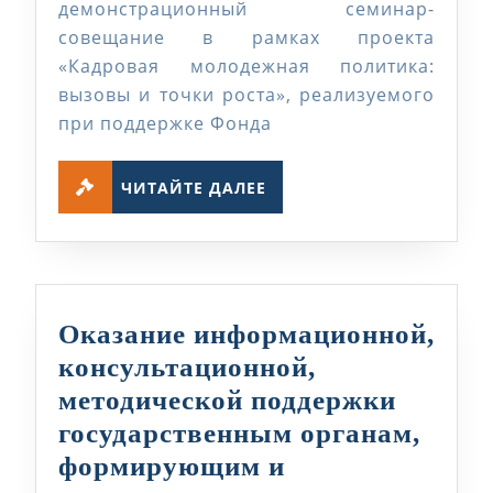
демонстрационный семинар-
рамках
совещание в рамках проекта
проекта
«Кадровая молодежная политика:
«Кадров
вызовы и точки роста», реализуемого
молодеж
при поддержке Фонда
политик
ЧИТАЙТЕ
вызовы
ЧИТАЙТЕ ДАЛЕЕ
ДАЛЕЕ
и
точки
роста»
Оказание информационной,
консультационной,
методической поддержки
государственным органам,
формирующим и