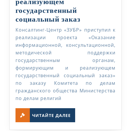
реализующем
государственный
Оказание
социальный заказ
информацион
Консалтинг-Центр «ЗУБР» приступил к
консультацио
реализации проекта «Оказание
методической
информационной, консультационной,
методической поддержки
поддержки
государственным органам,
государствен
формирующим и реализующем
органам,
государственный социальный заказ»
формирующи
по заказу Комитета по делам
и
гражданского общества Министерства
реализующем
по делам религий
государствен
ЧИТАЙТЕ
социальный
ЧИТАЙТЕ ДАЛЕЕ
ДАЛЕЕ
заказ