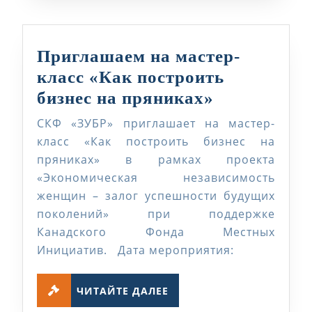
Приглашаем на мастер-
класс «Как построить
Приглашае
бизнес на пряниках»
на
СКФ «ЗУБР» приглашает на мастер-
мастер-
класс «Как построить бизнес на
класс
пряниках» в рамках проекта
«Экономическая независимость
«Как
женщин – залог успешности будущих
построить
поколений» при поддержке
бизнес
Канадского Фонда Местных
на
Инициатив. Дата мероприятия:
пряниках»
ЧИТАЙТЕ
ЧИТАЙТЕ ДАЛЕЕ
ДАЛЕЕ