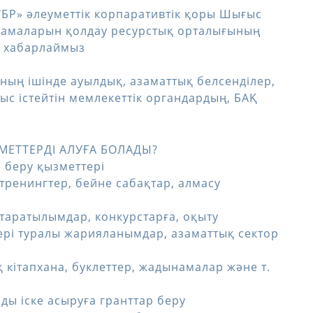
ЗУБР» әлеуметтік корпаративтік қоры Шығыс
тамаларын қолдау ресурстық орталығының
н хабарлаймыз
оның ішінде ауылдық, азаматтық белсенділер,
с істейтін мемлекеттік органдардың, БАҚ
ЕТТЕРДІ АЛУҒА БОЛАДЫ?
 беру қызметтері
тренингтер, бейне сабақтар, алмасу
таратылымдар, конкурстарға, оқыту
ері туралы жарияланымдар, азаматтық сектор
 кітапхана, буклеттер, жадынамалар және т.
ы іске асыруға гранттар беру