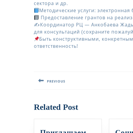
сектора и др.
Методические услуги: электронная б
Предоставление грантов на реали
✍️️Координатор РЦ — Анкобаева Жад
для консультаций (сохраните пожалуйс
Быть конструктивными, конкретны
ответственность!
Навигация
по
PREVIOUS
записям
Предыдущая
запись:
Related Post
Приглашаем
Соц