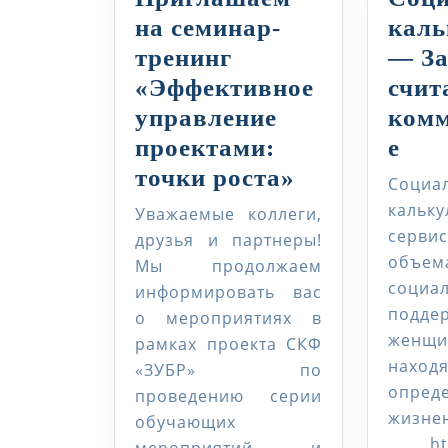
на семинар-
каль
тренинг
— За
«Эффективное
счит
управление
комм
Соц
проектами:
е
Приглашае
кал
точки роста»
Социа
на
—
кальк
Уважаемые коллеги,
семинар-
Зах
серви
друзья и партнеры!
объ
тренинг
счи
Мы продолжаем
социа
информировать вас
«Эффективн
ком
подде
о мероприятиях в
управление
женщи
рамках проекта СКФ
проектами:
нахо
«ЗУБР» по
точки
опред
проведению серии
роста»
жизне
обучающих
https