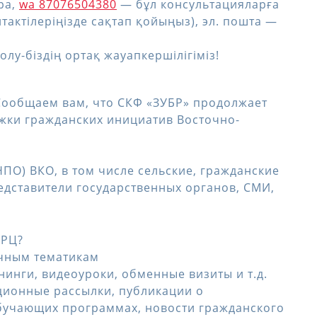
ра,
wa 87076504380
— бұл консультацияларға
тактілеріңізде сақтап қойыңыз), эл. пошта —
лу-біздің ортақ жауапкершілігіміз!
Сообщаем вам, что СКФ «ЗУБР» продолжает
ржки гражданских инициатив Восточно-
ПО) ВКО, в том числе сельские, гражданские
едставители государственных органов, СМИ,
 РЦ?
ичным тематикам
инги, видеоуроки, обменные визиты и т.д.
ионные рассылки, публикации о
обучающих программах, новости гражданского