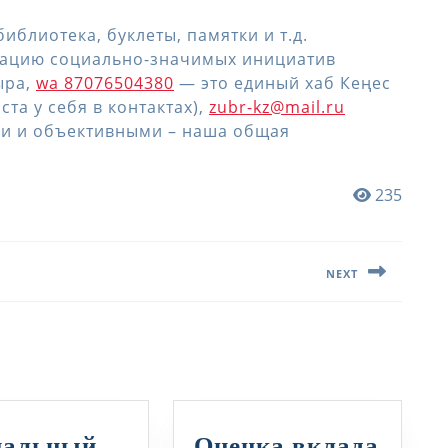
иблиотека, буклеты, памятки и т.д.
зацию социально-значимых инициатив
ыра,
wa 87076504380
— это единый хаб Кеңес
та у себя в контактах),
zubr-kz@mail.ru
ми и объективными – наша общая
235
NEXT
Следующая
запись:
иальный
Оценка вклада