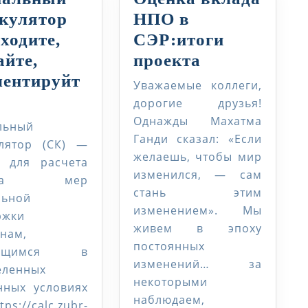
кулятор
НПО в
ходите,
СЭР:итоги
Оценка
айте,
проекта
вклада
ентируйт
Уважаемые коллеги,
иальный
НПО
дорогие друзья!
м
ькулятор
в
Однажды Махатма
льный
Ганди сказал: «Если
СЭР:итоги
улятор (СК) —
желаешь, чтобы мир
одите,
проекта
с для расчета
изменился, — сам
ема мер
тайте,
стань этим
льной
ое
ментируйте
изменением». Мы
ржки
живем в эпоху
нам,
постоянных
дящимся в
изменений… за
еленных
некоторыми
нных условиях
наблюдаем,
://calc.zubr-