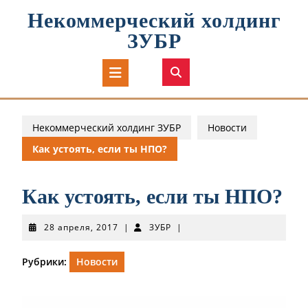
Перейти
Некоммерческий холдинг
к
содержимому
ЗУБР
Кнопка
Открыть
Некоммерческий холдинг ЗУБР
Новости
Как устоять, если ты НПО?
Как устоять, если ты НПО?
28
ЗУБР
28 апреля, 2017
|
ЗУБР
|
апреля,
2017
Рубрики:
Новости