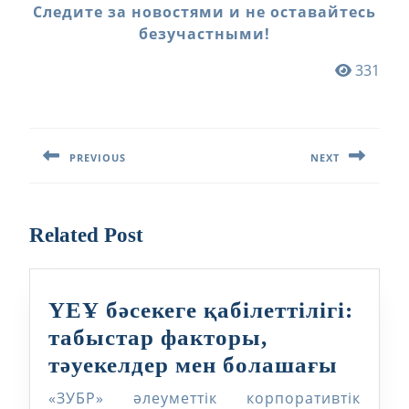
Следите за новостями и не оставайтесь
безучастными!
331
Навигация
по
PREVIOUS
NEXT
записям
Предыдущая
Следующая
запись:
запись:
Related Post
ҮЕҰ бәсекеге қабілеттілігі:
табыстар факторы,
ҮЕҰ
тәуекелдер мен болашағы
бәсеке
«ЗУБР» әлеуметтік корпоративтік