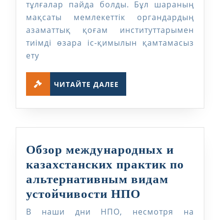
тұлғалар пайда болды. Бұл шараның
уәкілеттілер
мақсаты мемлекеттік органдардың
бұл…
азаматтық қоғам институттарымен
тиімді өзара іс-қимылын қамтамасыз
ету
ЧИТАЙТЕ
ЧИТАЙТЕ ДАЛЕЕ
ДАЛЕЕ
Обзор международных и
казахстанских практик по
альтернативным видам
Обзор
устойчивости НПО
международ
В наши дни НПО, несмотря на