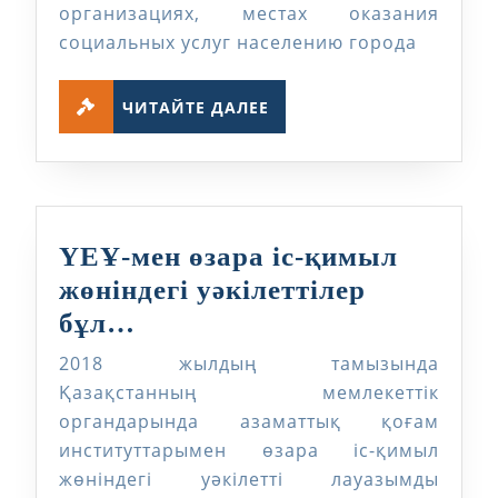
организациях, местах оказания
социальных услуг населению города
ЧИТАЙТЕ
ЧИТАЙТЕ ДАЛЕЕ
ДАЛЕЕ
ҮЕҰ-мен өзара іс-қимыл
жөніндегі уәкілеттілер
ҮЕҰ-
бұл…
мен
2018 жылдың тамызында
өзара
Қазақстанның мемлекеттік
іс-
органдарында азаматтық қоғам
институттарымен өзара іс-қимыл
қимыл
жөніндегі уәкілетті лауазымды
жөніндегі