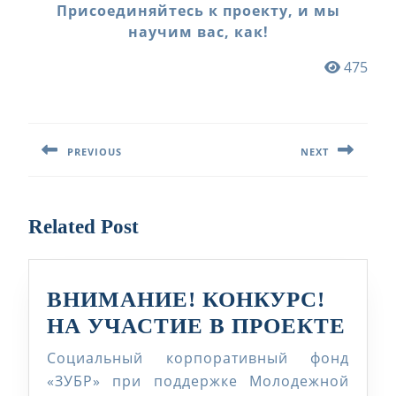
Присоединяйтесь к проекту, и мы
научим вас, как!
475
Навигация
по
PREVIOUS
NEXT
записям
Предыдущая
Следующая
запись:
запись:
Related Post
ВНИМАНИЕ! КОНКУРС!
ВНИ
НА УЧАСТИЕ В ПРОЕКТЕ
КОН
Социальный корпоративный фонд
НА
«ЗУБР» при поддержке Молодежной