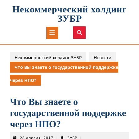
Перейти
Некоммерческий холдинг
к
содержимому
ЗУБР
Кнопка
Открыть
Некоммерческий холдинг ЗУБР
Новости
Что Вы знаете о государственной поддержке
через НПО?
Что Вы знаете о
государственной поддержке
через НПО?
28
ЗУБР
28 апреля, 2017
|
ЗУБР
|