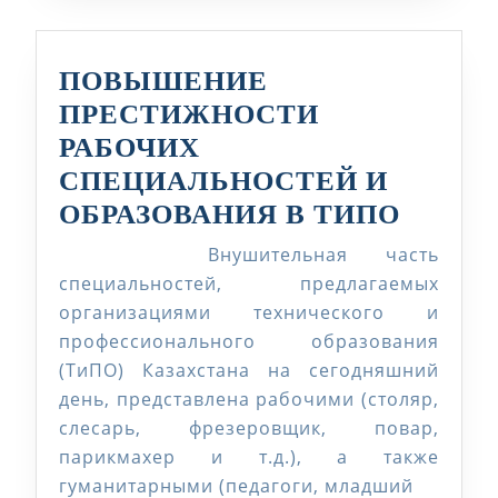
ПОВЫШЕНИЕ
ПРЕСТИЖНОСТИ
РАБОЧИХ
СПЕЦИАЛЬНОСТЕЙ И
ПОВЫ
ОБРАЗОВАНИЯ В ТИПО
ПРЕС
Внушительная часть
РАБО
специальностей, предлагаемых
СПЕЦ
организациями технического и
профессионального образования
И
(ТиПО) Казахстана на сегодняшний
ОБРА
день, представлена рабочими (столяр,
В
слесарь, фрезеровщик, повар,
ТИПО
парикмахер и т.д.), а также
гуманитарными (педагоги, младший