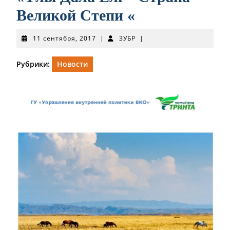
Великой Степи «
11
ЗУБР
11 сентября, 2017
|
ЗУБР
|
сентября,
2017
Рубрики:
Новости