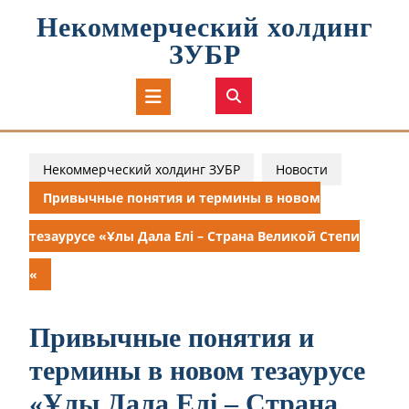
Перейти
Некоммерческий холдинг
к
содержимому
ЗУБР
Кнопка
Открыть
Некоммерческий холдинг ЗУБР
Новости
Привычные понятия и термины в новом
тезаурусе «Ұлы Дала Елі – Страна Великой Степи
«
Привычные понятия и
термины в новом тезаурусе
«Ұлы Дала Елі – Страна