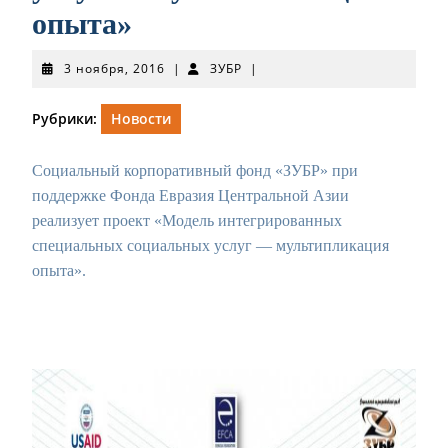
опыта»
3
ЗУБР
3 ноября, 2016
|
ЗУБР
|
ноября,
2016
Рубрики:
Новости
Социальный корпоративный фонд «ЗУБР» при
поддержке Фонда Евразия Центральной Азии
реализует проект
«Модель интегрированных
специальных социальных услуг — мультипликация
опыта».