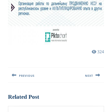
324
Навигация
по
PREVIOUS
NEXT
записям
Предыдущая
Следующая
запись:
запись:
Related Post