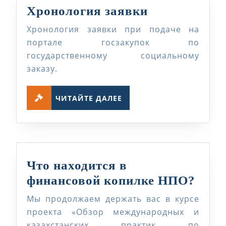
Хронология
Хронология заявки
заявки
Хронология заявки при подаче на
портале госзакупок по
государственному социальному
заказу.
ЧИТАЙТЕ
ЧИТАЙТЕ ДАЛЕЕ
ДАЛЕЕ
Что находится в
Что
финансовой копилке НПО?
нахо
Мы продолжаем держать вас в курсе
в
проекта «Обзор международных и
фина
казахстанских практик по