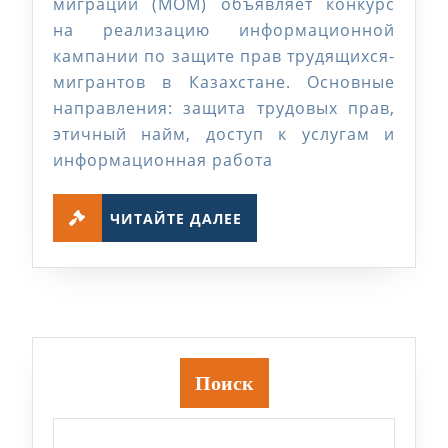
по
миграции (МОМ) объявляет конкурс
по
на реализацию информационной
кампании по защите прав трудящихся-
защите
мигрантов в Казахстане. Основные
прав
направления: защита трудовых прав,
трудящ
этичный найм, доступ к услугам и
мигран
информационная работа
в
ЧИТАЙТЕ
Казахст
ЧИТАЙТЕ ДАЛЕЕ
ДАЛЕЕ
Поиск