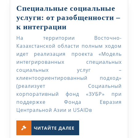
Специальные социальные
услуги: от разобщенности –
Специальные
к интеграции
социальные
На территории Восточно-
услуги:
Казахстанской области полным ходом
от
идет реализация проекта «Модель
интегрированных специальных
разобщенности
социальных услуг –
–
клиентоориентированный подход»
к
(реализует Социальный
интеграции
корпоративный фонд «ЗУБР» при
поддержке Фонда Евразия
Центральной Азии и USAIDв
ЧИТАЙТЕ
ЧИТАЙТЕ ДАЛЕЕ
ДАЛЕЕ