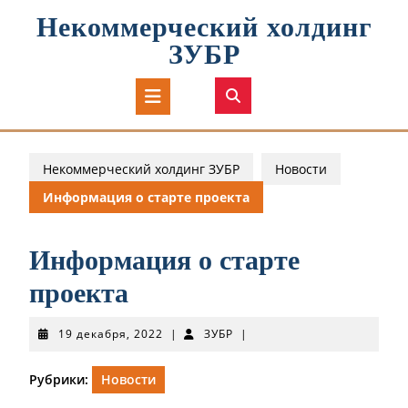
Перейти
Некоммерческий холдинг
к
содержимому
ЗУБР
Кнопка
Открыть
Некоммерческий холдинг ЗУБР
Новости
Информация о старте проекта
Информация о старте
проекта
19
ЗУБР
19 декабря, 2022
|
ЗУБР
|
декабря,
2022
Рубрики:
Новости