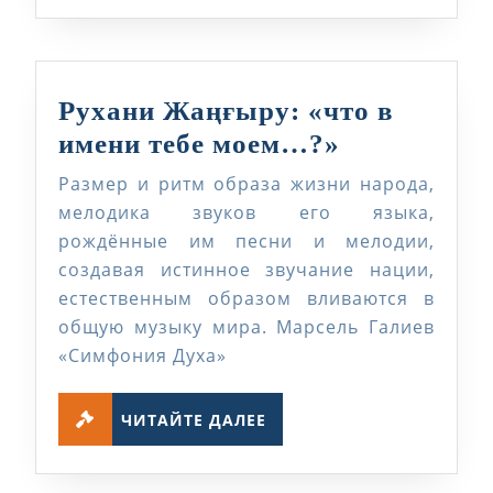
Рухани Жаңғыру: «что в
Рухани
имени тебе моем…?»
Жаңғыру:
Размер и ритм образа жизни народа,
«что
мелодика звуков его языка,
в
рождённые им песни и мелодии,
создавая истинное звучание нации,
имени
естественным образом вливаются в
тебе
общую музыку мира. Марсель Галиев
моем…?»
«Симфония Духа»
ЧИТАЙТЕ
ЧИТАЙТЕ ДАЛЕЕ
ДАЛЕЕ