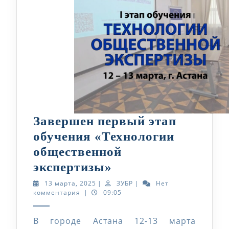
Завершен первый этап
обучения «Технологии
общественной
Завершен
экспертизы»
первый
13
ЗУБР
13 марта, 2025
|
ЗУБР
|
Нет
марта,
комментария
|
09:05
этап
2025
обучения
В городе Астана 12-13 марта
«Технологии