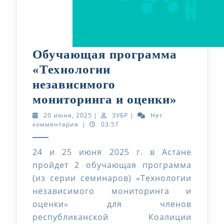
Обучающая программа
«Технологии
независимого
Обуча
мониторинга и оценки»
програ
20
ЗУБР
20 июня, 2025
|
ЗУБР
|
Нет
июня,
комментария
|
03:57
«Техно
2025
незави
24 и 25 июня 2025 г. в Астане
монито
пройдет 2 обучающая программа
и
(из серии семинаров) «Технологии
оценки
независимого мониторинга и
оценки» для членов
республиканской Коалиции