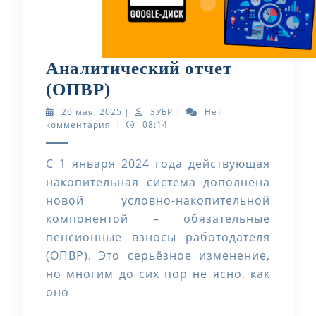
Аналитический отчет
Аналитический
(ОПВР)
отчет
20
ЗУБР
20 мая, 2025
|
ЗУБР
|
Нет
мая,
комментария
|
08:14
(ОПВР)
2025
C 1 января 2024 года действующая
накопительная система дополнена
новой условно-накопительной
компонентой – обязательные
пенсионные взносы работодателя
(ОПВР). Это серьёзное изменение,
но многим до сих пор не ясно, как
оно