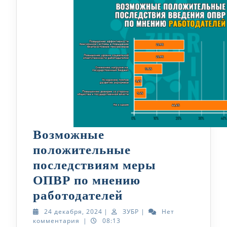
Возможные
положительные
последствиям меры
ОПВР по мнению
Возможные
работодателей
положительные
24
ЗУБР
24 декабря, 2024
|
ЗУБР
|
Нет
декабря,
комментария
|
08:13
последствиям