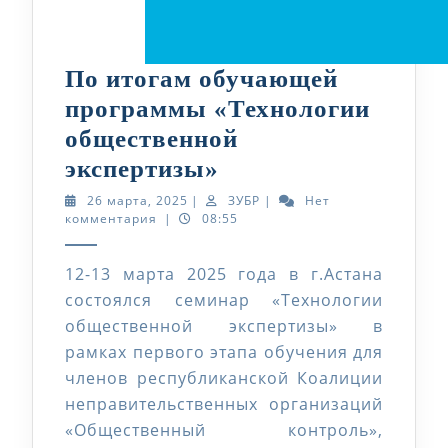
По итогам обучающей
программы «Технологии
общественной
По
экспертизы»
итогам
26
ЗУБР
26 марта, 2025
|
ЗУБР
|
Нет
марта,
комментария
|
08:55
обучающей
2025
программы
12-13 марта 2025 года в г.Астана
«Технологии
состоялся семинар «Технологии
общественной
общественной экспертизы» в
экспертизы»
рамках первого этапа обучения для
членов республиканской Коалиции
неправительственных организаций
«Общественный контроль»,