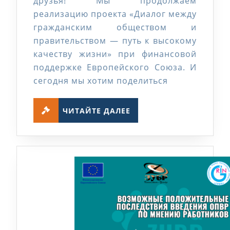
друзья! Мы продолжаем
реализацию проекта «Диалог между
гражданским обществом и
правительством — путь к высокому
качеству жизни» при финансовой
поддержке Европейского Союза. И
сегодня мы хотим поделиться
ЧИТАЙТЕ
ЧИТАЙТЕ ДАЛЕЕ
ДАЛЕЕ