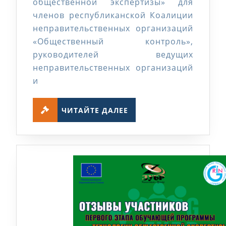
в
общественной экспертизы» для
членов республиканской Коалиции
Представительстве
неправительственных организаций
Европейского
«Общественный контроль»,
Союза
руководителей ведущих
в
неправительственных организаций
РК
и
ЧИТАЙТЕ
ЧИТАЙТЕ ДАЛЕЕ
ДАЛЕЕ