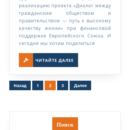
по
реализацию проекта «Диалог между
мнению
гражданским обществом и
работников
правительством — путь к высокому
качеству жизни» при финансовой
поддержке Европейского Союза. И
сегодня мы хотим поделиться
ЧИТАЙТЕ
ЧИТАЙТЕ ДАЛЕЕ
ДАЛЕЕ
Пагинация
Назад
1
2
3
Далее
записей
Поиск