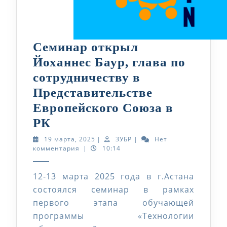
Семинар открыл
Йоханнес Баур, глава по
сотрудничеству в
Представительстве
Европейского Союза в
Семинар
РК
открыл
19
ЗУБР
19 марта, 2025
|
ЗУБР
|
Нет
марта,
комментария
|
10:14
Йоханнес
2025
Баур,
12-13 марта 2025 года в г.Астана
глава
состоялся семинар в рамках
по
первого этапа обучающей
сотрудничеству
программы «Технологии