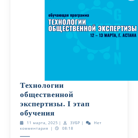
Технологии
общественной
экспертизы. I этап
Технологии
обучения
общественной
11
ЗУБР
11 марта, 2025
|
ЗУБР
|
Нет
марта,
комментария
|
08:18
экспертизы.
2025