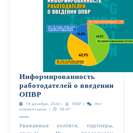
Информированность
работодателей о введении
Информированность
ОПВР
работодателей
18
ЗУБР
18 декабря, 2024
|
ЗУБР
|
Нет
декабря,
комментария
|
06:47
о
2024
введении
Уважаемые коллеги, партнеры,
ОПВР