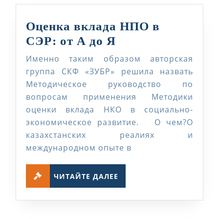
Оценка вклада НПО в
Оценка
СЭР: от А до Я
вклада
Именно таким образом авторская
НПО
группа СКФ «ЗУБР» решила назвать
в
Методическое руководство по
вопросам применения Методики
СЭР:
оценки вклада НКО в социально-
от
экономическое развитие. О чем?О
А
казахстанских реалиях и
до
международном опыте в
Я
ЧИТАЙТЕ
ЧИТАЙТЕ ДАЛЕЕ
ДАЛЕЕ