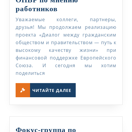
Возможные
работников
положительные
Уважаемые коллеги, партнеры,
последствия
друзья! Мы продолжаем реализацию
введения
проекта «Диалог между гражданским
обществом и правительством — путь к
ОПВР
высокому качеству жизни» при
по
финансовой поддержке Европейского
мнению
Союза. И сегодня мы хотим
работников
поделиться
ЧИТАЙТЕ
ЧИТАЙТЕ ДАЛЕЕ
ДАЛЕЕ
Фокус-группа по