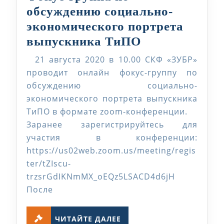
обсуждению социально-
экономического портрета
Фокус-
выпускника ТиПО
группа
21 августа 2020 в 10.00 CКФ «ЗУБР»
по
проводит онлайн фокус-группу по
обсуждению
обсуждению социально-
экономического портрета выпускника
социально-
ТиПО в формате zoom-конференции.
экономическ
Заранее зарегистрируйтесь для
портрета
участия в конференции:
выпускника
https://us02web.zoom.us/meeting/regis
ТиПО
ter/tZIscu-
trzsrGdIKNmMX_oEQz5LSACD4d6jH
После
ЧИТАЙТЕ
ЧИТАЙТЕ ДАЛЕЕ
ДАЛЕЕ