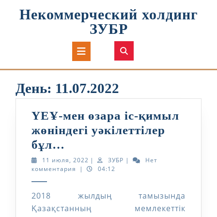
Перейти
Некоммерческий холдинг
к
содержимому
ЗУБР
Кнопка
Открыть
День:
11.07.2022
ҮЕҰ-мен өзара іс-қимыл
жөніндегі уәкілеттілер
ҮЕҰ-
бұл…
мен
11
ЗУБР
11 июля, 2022
|
ЗУБР
|
Нет
июля,
комментария
|
04:12
өзара
2022
іс-
2018 жылдың тамызында
қимыл
Қазақстанның мемлекеттік
жөніндегі