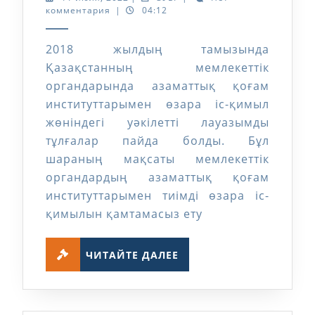
июля,
комментария
|
04:12
өзара
2022
іс-
2018 жылдың тамызында
қимыл
Қазақстанның мемлекеттік
жөніндегі
органдарында азаматтық қоғам
уәкілеттілер
институттарымен өзара іс-қимыл
бұл…
жөніндегі уәкілетті лауазымды
тұлғалар пайда болды. Бұл
шараның мақсаты мемлекеттік
органдардың азаматтық қоғам
институттарымен тиімді өзара іс-
қимылын қамтамасыз ету
ЧИТАЙТЕ
ЧИТАЙТЕ ДАЛЕЕ
ДАЛЕЕ