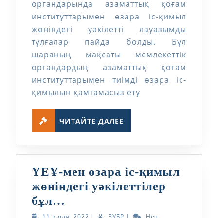
органдарында азаматтық қоғам
уәкілеттілер
институттарымен өзара іс-қимыл
бұл…
жөніндегі уәкілетті лауазымды
тұлғалар пайда болды. Бұл
шараның мақсаты мемлекеттік
органдардың азаматтық қоғам
институттарымен тиімді өзара іс-
қимылын қамтамасыз ету
ЧИТАЙТЕ
ЧИТАЙТЕ ДАЛЕЕ
ДАЛЕЕ
ҮЕҰ-мен өзара іс-қимыл
жөніндегі уәкілеттілер
ҮЕҰ-
бұл…
мен
11
ЗУБР
11 июля, 2022
|
ЗУБР
|
Нет