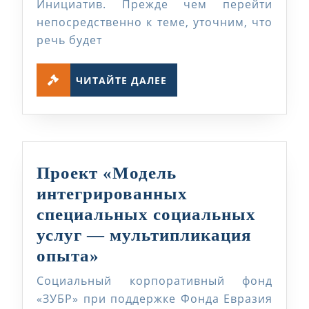
Инициатив. Прежде чем перейти
обеспечение
непосредственно к теме, уточним, что
в
речь будет
определенных
ЧИТАЙТЕ
жизненных
ЧИТАЙТЕ ДАЛЕЕ
ДАЛЕЕ
ситуациях
Проект «Модель
интегрированных
специальных социальных
услуг — мультипликация
Проект
опыта»
«Модель
Социальный корпоративный фонд
интегрированных
«ЗУБР» при поддержке Фонда Евразия