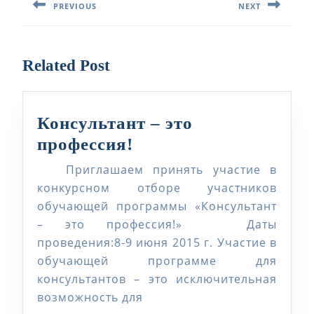
PREVIOUS
NEXT
записям
Предыдущая
Следующая
запись:
запись:
Related Post
Консультант – это
Консультант
профессия!
–
Приглашаем принять участие в
это
конкурсном отборе участников
профессия!
обучающей программы «Консультант
– это профессия!» Даты
проведения:8-9 июня 2015 г. Участие в
обучающей программе для
консультантов – это исключительная
возможность для