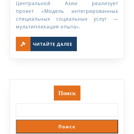
специальных
Центральной Азии реализует
проект «Модель интегрированных
социальных
специальных социальных услуг —
услуг
мультипликация опыта».
—
мультипликация
ЧИТАЙТЕ
ЧИТАЙТЕ ДАЛЕЕ
ДАЛЕЕ
опыта»
Поиск
Поиск