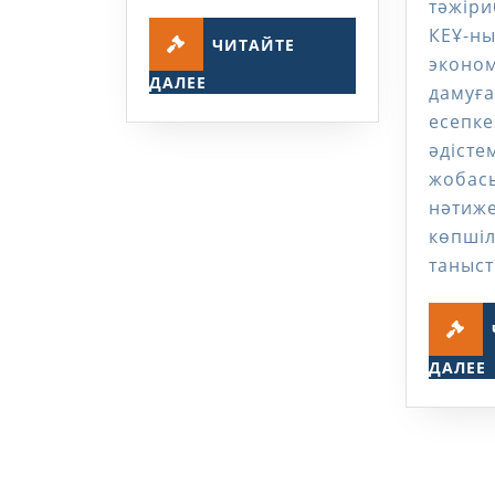
тәжіри
КЕҰ-ны
ЧИТАЙТЕ
эконо
ЧИТАЙТЕ
ДАЛЕЕ
дамуға
ДАЛЕЕ
есе
әдісте
жобас
нәтиж
көпшіл
таныс
ДАЛЕЕ