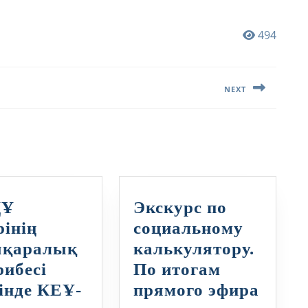
494
NEXT
Следующая
запись:
ДҰ
Экскурс по
рінің
социальному
ықаралық
калькулятору.
рибесі
По итогам
Экску
зінде КЕҰ-
прямого эфира