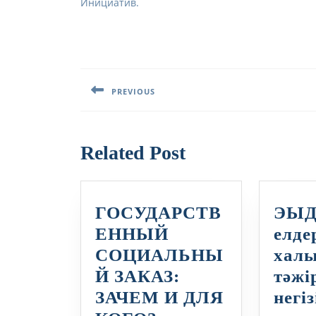
Инициатив.
Навигация
по
PREVIOUS
записям
Предыдущая
запись:
Related Post
ГОСУДАРСТВ
ЭЫ
ЕННЫЙ
елде
СОЦИАЛЬНЫ
хал
Й ЗАКАЗ:
тәжі
ЗАЧЕМ И ДЛЯ
негі