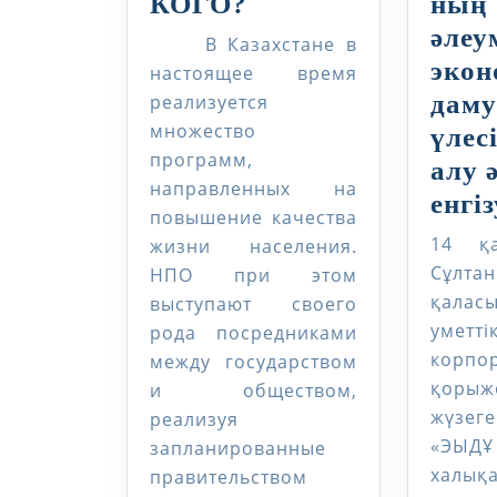
ГОСУДАРСТВЕ
КОГО?
ның
СОЦИАЛЬНЫЙ
әлеу
В Казахстане в
ЗАКАЗ:
эко
настоящее время
ЗАЧЕМ
даму
реализуется
множество
И
үлес
программ,
ДЛЯ
алу 
направленных на
КОГО?
енгіз
повышение качества
14 қ
жизни населения.
Сұлтан
НПО при этом
қалас
выступают своего
уметті
рода посредниками
корпор
между государством
қорыж
и обществом,
жүзе
реализуя
«ЭЫД
запланированные
халық
правительством