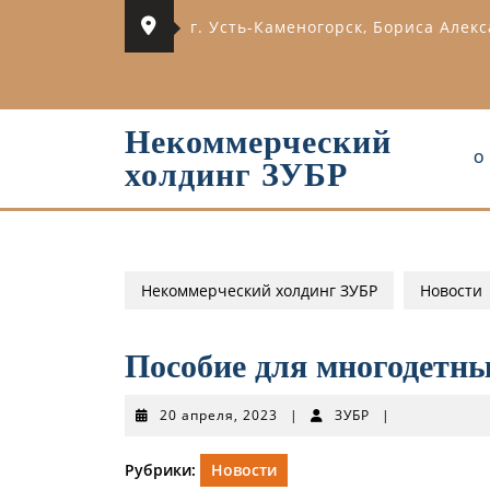
Перейти
г. Усть-Каменогорск, Бориса Алек
к
содержимому
Некоммерческий
О
холдинг ЗУБР
Некоммерческий холдинг ЗУБР
Новости
Пособие для многодетн
20
ЗУБР
20 апреля, 2023
|
ЗУБР
|
апреля,
2023
Рубрики:
Новости