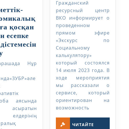
ННЫЙ
по
Гражданский
соци
меттік-
ресурсный центр
кальк
номикалық
ВКО информирует о
проведенном
По
ға қосқан
прямом эфире
итога
ін есепке
«Экскурс по
прям
әдістемесін
Социальному
ЭЫДҰ
эфир
у
калькулятору»
елдерінің
который состоялся
арашада Нұр
халықаралық
14 июля 2023 года. В
тәжірибесі
ходе мероприятия
ында«ЗУБР»әле
мы рассказали о
к
негізінде
сервисе, который
ативтік
КЕҰ-
ориентирован на
оба аясында
ның
возможность
ге асыратын
әлеуметтік-
Ұ елдерінің
экономикалық
аралық
ЧИТАЙТЕ