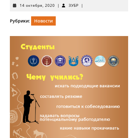
14
ЗУБР
14 октября, 2020
|
ЗУБР
|
октября,
2020
Рубрики:
Новости