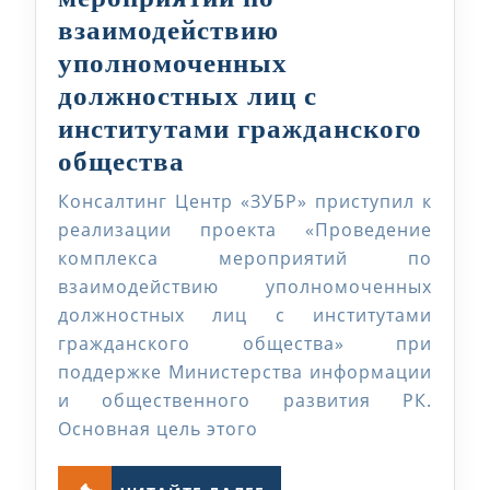
успеха»
взаимодействию
уполномоченных
должностных лиц с
институтами гражданского
Проведение
общества
комплекса
Консалтинг Центр «ЗУБР» приступил к
мероприятий
реализации проекта «Проведение
по
комплекса мероприятий по
взаимодействию уполномоченных
взаимодействию
должностных лиц с институтами
уполномоченных
гражданского общества» при
должностных
поддержке Министерства информации
лиц
и общественного развития РК.
с
Основная цель этого
институтами
ЧИТАЙТЕ
гражданского