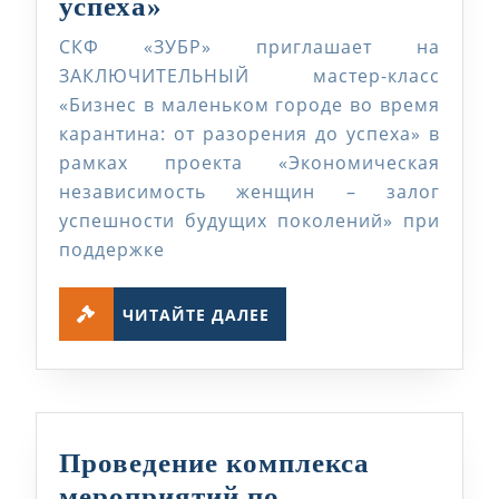
Приглашаем
успеха»
на
СКФ «ЗУБР» приглашает на
ЗАКЛЮЧИТЕЛЬНЫЙ
ЗАКЛЮЧИТЕЛЬНЫЙ мастер-класс
мастер-
«Бизнес в маленьком городе во время
карантина: от разорения до успеха» в
класс
рамках проекта «Экономическая
«Бизнес
независимость женщин – залог
в
успешности будущих поколений» при
маленьком
поддержке
городе
ЧИТАЙТЕ
во
ЧИТАЙТЕ ДАЛЕЕ
ДАЛЕЕ
время
карантина:
от
разорения
Проведение комплекса
до
мероприятий по