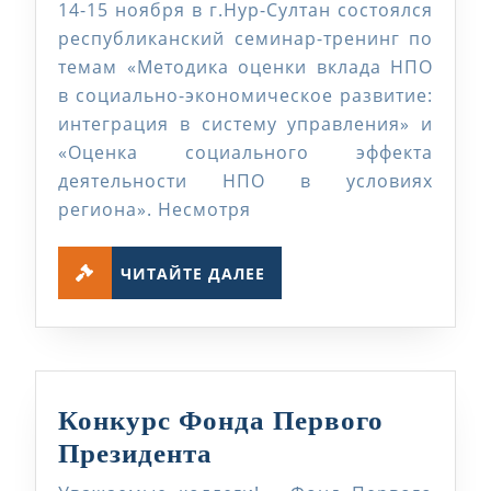
разрешите
14-15 ноября в г.Нур-Султан состоялся
поделиться
республиканский семинар-тренинг по
с
темам «Методика оценки вклада НПО
в социально-экономическое развитие:
вами
интеграция в систему управления» и
новостями
«Оценка социального эффекта
о
деятельности НПО в условиях
публичной
региона». Несмотря
части
ЧИТАЙТЕ
работы
ЧИТАЙТЕ ДАЛЕЕ
ДАЛЕЕ
по
Оценке
вклада
НПО
Конкурс Фонда Первого
в
Конкурс
Президента
СЭР.
Фонда