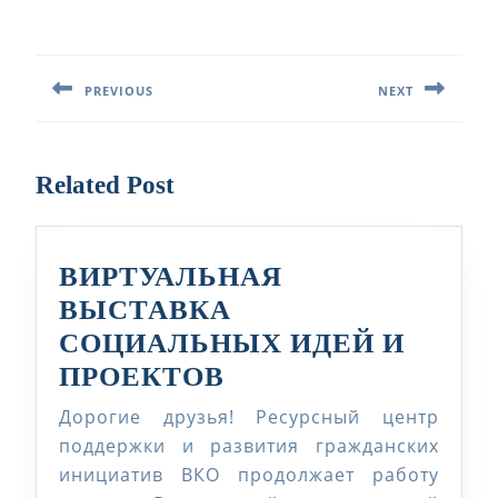
Навигация
по
PREVIOUS
NEXT
записям
Предыдущая
Следующая
запись:
запись:
Related Post
ВИРТУАЛЬНАЯ
ВЫСТАВКА
СОЦИАЛЬНЫХ ИДЕЙ И
ВИРТУАЛЬНАЯ
ПРОЕКТОВ
ВЫСТАВКА
Дорогие друзья! Ресурсный центр
СОЦИАЛЬНЫХ
поддержки и развития гражданских
ИДЕЙ
инициатив ВКО продолжает работу