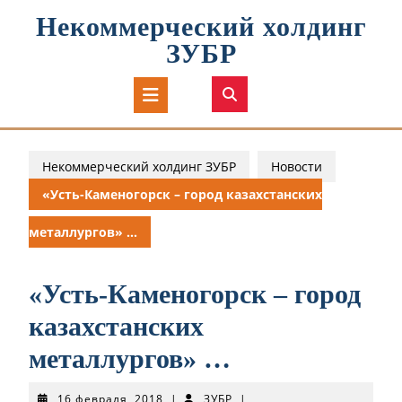
Перейти
Некоммерческий холдинг
к
содержимому
ЗУБР
Кнопка
Открыть
Некоммерческий холдинг ЗУБР
Новости
«Усть-Каменогорск – город казахстанских
металлургов» …
«Усть-Каменогорск – город
казахстанских
металлургов» …
16
ЗУБР
16 февраля, 2018
|
ЗУБР
|