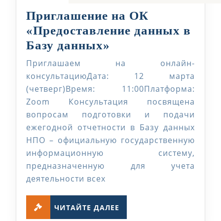
Приглашение на ОК
«Предоставление данных в
Приглашение
Базу данных»
на
Приглашаем на онлайн-
ОК
консультациюДата: 12 марта
«Предоставление
(четверг)Время: 11:00Платформа:
Zoom Консультация посвящена
данных
вопросам подготовки и подачи
в
ежегодной отчетности в Базу данных
Базу
НПО – официальную государственную
данных»
информационную систему,
предназначенную для учета
деятельности всех
ЧИТАЙТЕ
ЧИТАЙТЕ ДАЛЕЕ
ДАЛЕЕ