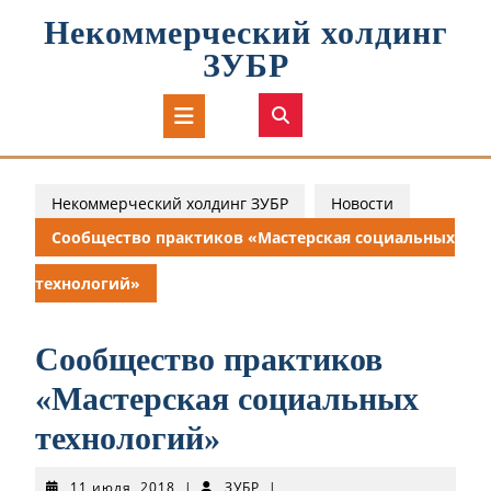
Перейти
Некоммерческий холдинг
к
содержимому
ЗУБР
Кнопка
Открыть
Некоммерческий холдинг ЗУБР
Новости
Сообщество практиков «Мастерская социальных
технологий»
Сообщество практиков
«Мастерская социальных
технологий»
11
ЗУБР
11 июля, 2018
|
ЗУБР
|