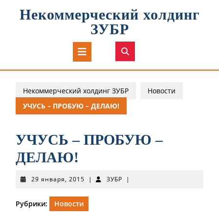
Перейти
Некоммерческий холдинг
к
содержимому
ЗУБР
Кнопка
Открыть
Некоммерческий холдинг ЗУБР
Новости
УЧУСЬ – ПРОБУЮ – ДЕЛАЮ!
УЧУСЬ – ПРОБУЮ –
ДЕЛАЮ!
29
ЗУБР
29 января, 2015
|
ЗУБР
|
января,
2015
Рубрики:
Новости