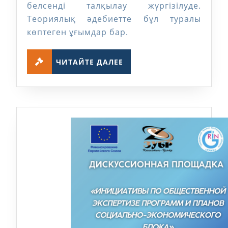
белсенді талқылау жүргізілуде.
қалай
Теориялық әдебиетте бұл туралы
болуда?
көптеген ұғымдар бар.
ЧИТАЙТЕ
ЧИТАЙТЕ ДАЛЕЕ
ДАЛЕЕ