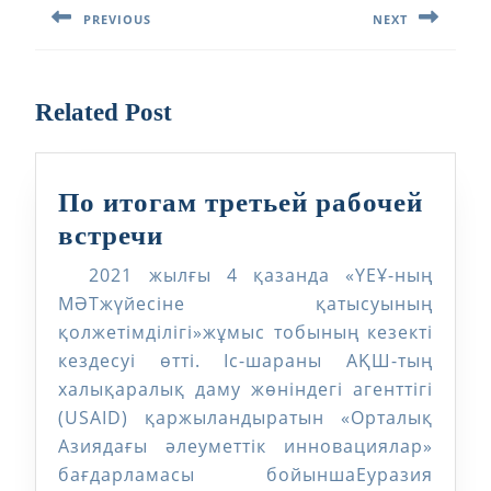
PREVIOUS
NEXT
записям
Предыдущая
Следующая
запись:
запись:
Related Post
По итогам третьей рабочей
По
встречи
итогам
2021 жылғы 4 қазанда «ҮЕҰ-ның
третьей
МӘТжүйесіне қатысуының
рабочей
қолжетімділігі»жұмыс тобының кезекті
кездесуі өтті. Іс-шараны АҚШ-тың
встречи
халықаралық даму жөніндегі агенттігі
(USAID) қаржыландыратын «Орталық
Азиядағы әлеуметтік инновациялар»
бағдарламасы бойыншаЕуразия