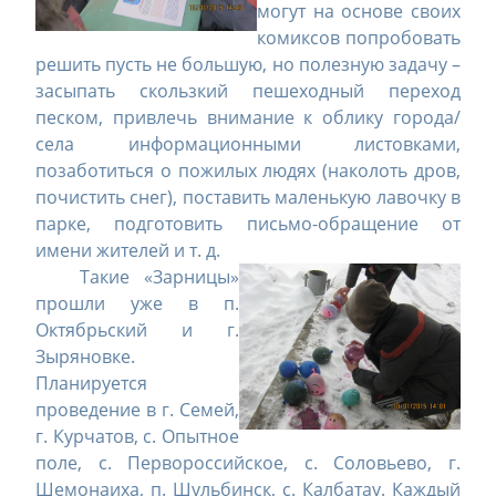
могут на основе своих
комиксов попробовать
решить пусть не большую, но полезную задачу –
засыпать скользкий пешеходный переход
песком, привлечь внимание к облику города/
села информационными листовками,
позаботиться о пожилых людях (наколоть дров,
почистить снег), поставить маленькую лавочку в
парке, подготовить письмо-обращение от
имени жителей и т. д.
Такие «Зарницы»
прошли уже в п.
Октябрьский и г.
Зыряновке.
Планируется
проведение в г. Семей,
г. Курчатов, с. Опытное
поле, с. Первороссийское, с. Соловьево, г.
Шемонаиха, п. Шульбинск, с. Калбатау. Каждый