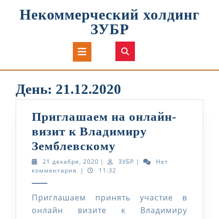
Перейти
Некоммерческий холдинг
к
содержимому
ЗУБР
Кнопка
Открыть
День:
21.12.2020
Приглашаем на онлайн-
визит к Владимиру
Приглашаем
Земблевскому
на
21
ЗУБР
21 декабря, 2020
|
ЗУБР
|
Нет
декабря,
комментария
|
11:32
онлайн-
2020
визит
Приглашаем принять участие в
к
онлайн визите к Владимиру
Владимиру