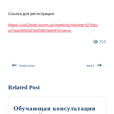
Ссылка для регистрации
https://us02web.zoom.us/meeting/register/tZYtdu-
urTwuHtKsNZ5e05BJ5wkhFOrcwvxi
358
Навигация
по
PREVIOUS
NEXT
записям
Предыдущая
Следующая
запись:
запись:
Related Post
Обучающая консультация