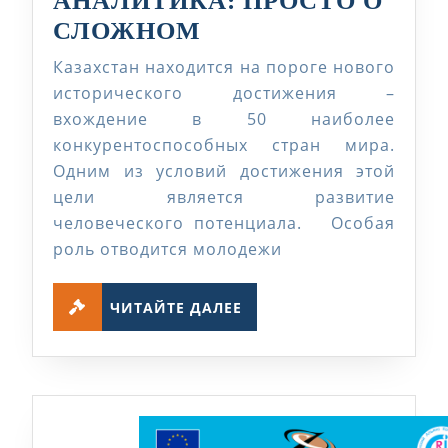
АНАЛИТИКА: ПРОСТО О
ИССЛЕДОВАНИЯ
СЛОЖНОМ
И
Казахстан находится на пороге нового
АНАЛИТИКА:
исторического достижения –
ПРОСТО
вхождение в 50 наиболее
конкурентоспособных стран мира.
О
Одним из условий достижения этой
СЛОЖНОМ
цели является развитие
человеческого потенциала. Особая
роль отводится молодежи
ЧИТАЙТЕ
ЧИТАЙТЕ ДАЛЕЕ
ДАЛЕЕ