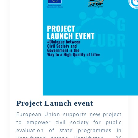
Project
Project Launch event
Launch
European Union supports new project
event
to empower civil society for public
evaluation of state programmes in