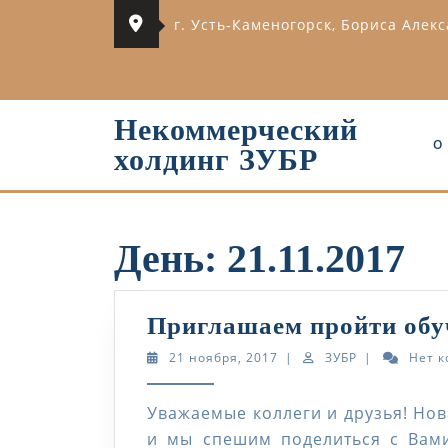
Перейти
г. Усть-Каменогорск, Бориса Алек
к
содержимому
Некоммерческий
О
холдинг ЗУБР
День:
21.11.2017
Приглашаем пройти обу
21
ЗУБР
21 ноября, 2017
|
ЗУБР
|
Нет 
ноября,
2017
Уважаемые коллеги и друзья! Нов
и мы спешим поделиться с Вам