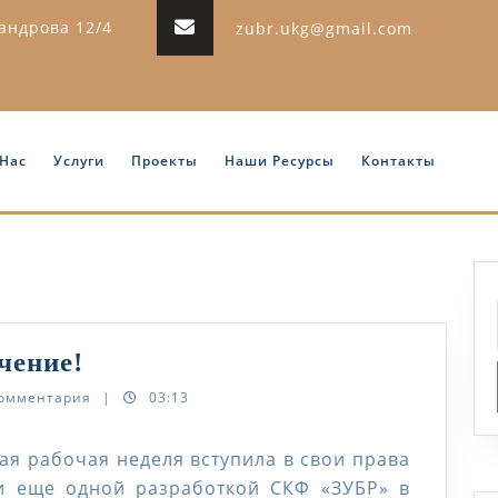
сандрова 12/4
zubr.ukg@gmail.com
 Нас
Услуги
Проекты
Наши Ресурсы
Контакты
Приглашаем
чение!
пройти
комментария
|
03:13
обучение!
ая рабочая неделя вступила в свои права
и еще одной разработкой СКФ «ЗУБР» в