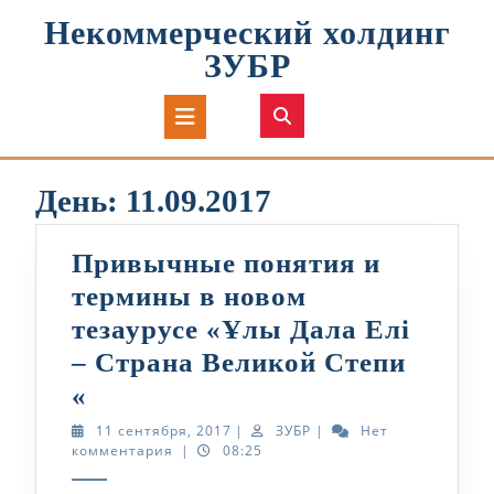
Перейти
Некоммерческий холдинг
к
содержимому
ЗУБР
Кнопка
Открыть
День:
11.09.2017
Привычные понятия и
термины в новом
тезаурусе «Ұлы Дала Елі
– Страна Великой Степи
Привычные
«
понятия
11
ЗУБР
11 сентября, 2017
|
ЗУБР
|
Нет
сентября,
комментария
|
08:25
и
2017
термины