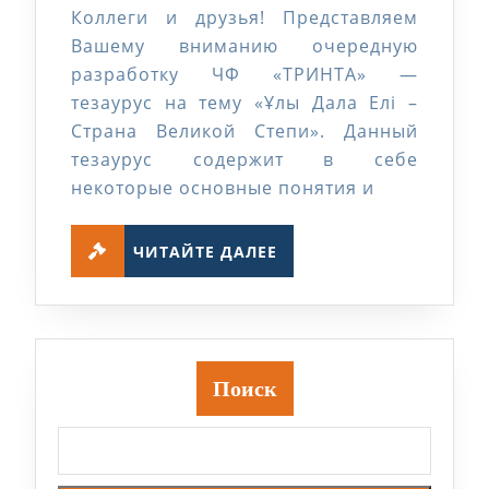
Коллеги и друзья! Представляем
в
Вашему вниманию очередную
новом
разработку ЧФ «ТРИНТА» —
тезаурусе
тезаурус на тему «Ұлы Дала Елі –
«Ұлы
Страна Великой Степи». Данный
тезаурус содержит в себе
Дала
некоторые основные понятия и
Елі
–
ЧИТАЙТЕ
ЧИТАЙТЕ ДАЛЕЕ
Страна
ДАЛЕЕ
Великой
Степи
«
Поиск