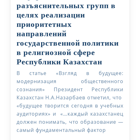
разъяснительных групп в
целях реализации
приоритетных
направлений
государственной политики
в религиозной сфере
Совершен
Республики Казахстан
деятельн
В статье «Взгляд в будущее:
информац
модернизация общественного
разъясни
сознания» Президент Республики
Казахстан Н.А.Назарбаев отметил, что
групп
«будущее творится сегодня в учебных
в
аудиториях» и «…каждый казахстанец
целях
должен понимать, что образование —
реализац
самый фундаментальный фактор
приорите