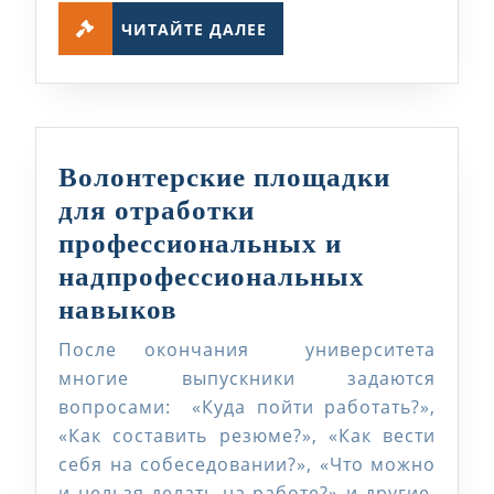
ЧИТАЙТЕ
направле
ЧИТАЙТЕ ДАЛЕЕ
ДАЛЕЕ
государст
политики
в
религиоз
Волонтерские площадки
сфере
для отработки
Республи
профессиональных и
Казахста
надпрофессиональных
Волонтерские
навыков
площадки
После окончания университета
для
многие выпускники задаются
отработки
вопросами: «Куда пойти работать?»,
«Как составить резюме?», «Как вести
профессиональных
себя на собеседовании?», «Что можно
и
и нельзя делать на работе?» и другие.