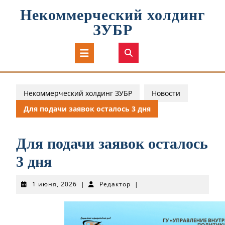
Перейти
Некоммерческий холдинг
к
содержимому
ЗУБР
Кнопка
Открыть
Некоммерческий холдинг ЗУБР
Новости
Для подачи заявок осталось 3 дня
Для подачи заявок осталось
3 дня
1
Редактор
1 июня, 2026
|
Редактор
|
июня,
2026