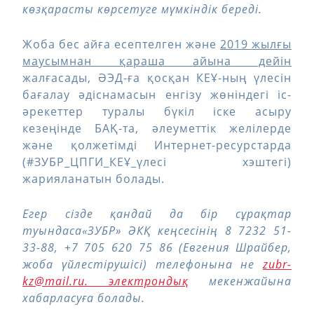
көзқарасты көрсетуге мүмкіндік береді.
Жоба бес айға есептелген және
2019 жылғы
маусымнан қараша айына дейін
жалғасады, ӘЭД-ға қосқан КЕҰ-ның үлесін
бағалау әдіснамасын енгізу жөніндегі іс-
әрекеттер туралы бүкіл іске асыру
кезеңінде БАҚ-та, әлеуметтік желілерде
және қолжетімді Интернет-ресурстарда
(#ЗУБР_ЦПГИ_КЕҰ_үлесі хэштегі)
жарияланатын болады.
Егер сізде қандай да бір сұрақтар
туындаса«ЗУБР» ӘКҚ кеңсесінің 8 7232 51-
33-88, +7 705 620 75 86 (Евгения Шрайбер,
жоба үйлестірушісі) телефонына не
zubr-
kz@mail.ru. электрондық
мекенжайына
хабарласуға болады.