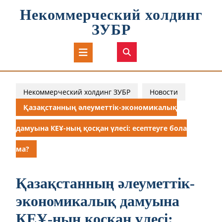
Перейти
Некоммерческий холдинг
к
содержимому
ЗУБР
Кнопка
Открыть
Некоммерческий холдинг ЗУБР
Новости
Қазақстанның әлеуметтік-экономикалық
дамуына КЕҰ-ның қосқан үлесі: есептеуге бола
ма?
Қазақстанның әлеуметтік-
экономикалық дамуына
КЕҰ-ның қосқан үлесі: