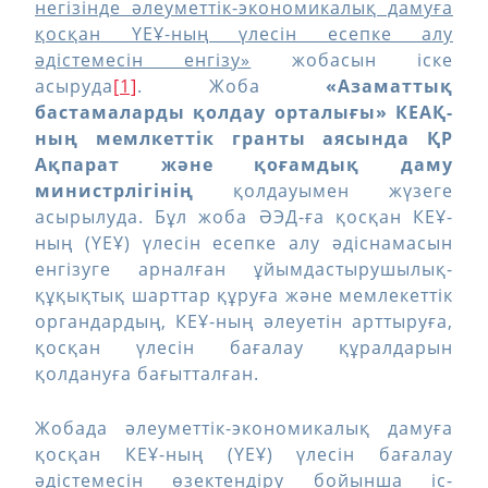
негізінде әлеуметтік-экономикалық дамуға
қосқан ҮЕҰ-ның үлесін есепке алу
әдістемесін енгізу»
жобасын іске
асыруда
[1]
. Жоба
«Азаматтық
бастамаларды қолдау орталығы» КЕАҚ-
ның мемлкеттік гранты аясында ҚР
Ақпарат және қоғамдық даму
министрлігінің
қолдауымен жүзеге
асырылуда. Бұл жоба ӘЭД-ға қосқан КЕҰ-
ның (ҮЕҰ) үлесін есепке алу әдіснамасын
енгізуге арналған ұйымдастырушылық-
құқықтық шарттар құруға және мемлекеттік
органдардың, КЕҰ-ның әлеуетін арттыруға,
қосқан үлесін бағалау құралдарын
қолдануға бағытталған.
Жобада әлеуметтік-экономикалық дамуға
қосқан КЕҰ-ның (ҮЕҰ) үлесін бағалау
әдістемесін өзектендіру
бойынша іс-