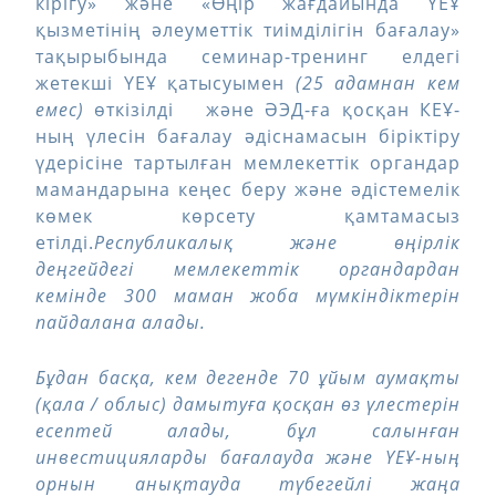
кірігу» және «Өңір жағдайында ҮЕҰ
қызметінің әлеуметтік тиімділігін бағалау»
тақырыбында семинар-тренинг елдегі
жетекші ҮЕҰ қатысуымен
(25 адамнан кем
емес)
өткізілді және ӘЭД-ға қосқан КЕҰ-
ның үлесін бағалау әдіснамасын біріктіру
үдерісіне тартылған мемлекеттік органдар
мамандарына кеңес беру және әдістемелік
көмек көрсету қамтамасыз
етілді.
Республикалық және өңірлік
деңгейдегі мемлекеттік органдардан
кемінде 300 маман жоба мүмкіндіктерін
пайдалана алады.
Бұдан басқа, кем дегенде 70 ұйым аумақты
(қала / облыс) дамытуға қосқан өз үлестерін
есептей алады, бұл салынған
инвестицияларды бағалауда және ҮЕҰ-ның
орнын анықтауда түбегейлі жаңа