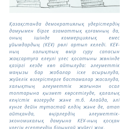
Қазақстанда демократиялық үдерістердің
дамуымен бірге азаматтық қоғамның да,
оның ішінде коммерциялық емес
ұйымдардың (КЕҰ) рөлі артып келеді. КЕҰ-
ның халықтың өмір сүру сапасын
жақсартуға елеулі үлес қосатыны жөнінде
қазіргі кезде көп айтылуда: әлеуметтік
маңызы бар жобалар іске асырылуда,
жүйелік өзгерістерге бастамалар жасалуда,
халықтың әлеуметтік жағынан осал
топтарына қызмет көрсетілуде, қалалық
кеңістік өзгеруде және т.б. Алайда, әлі
күнге дейін тұтастай елдің және де, атап
айтқанда, өңірлердің әлеуметтік-
экономикалық дамуына КЕҰ-ның қосқан
үлесін есептеудің бірыңғай жүйесі жоқ.