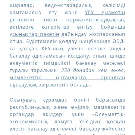
шаралар, ведомствоаралық келісімді
қамтамасыз ету және
ҮЕҰ қызметін
реттейтін тиісті нормативтік-құқықтық
актілерге өзгерістер енгізу бойынша
ұсыныстар пакетін
дайындау жоспарланып
отыр. Әдістемелік қолдау шеңберінде ӘЭД-
ға қосқан КЕҰ-ның үлесін есепке алуды
бағалау әдіснамасын қолдану, оның ішінде
әлеуметтік тиімділікті бағалау мәселесі
туралы таралымы
350 данадан
кем емес,
мемлекеттік органдарға арналған
нұсқаулық
әзірленетін болады.
Оқытудың құрамдас бөлігі барысында
республикалық және өңірлік мемлекеттік
органдар өкілдері үшін «Әлеуметтік-
экономикалық дамуға ҮЕҰ-дың қосқан
үлесін бағалау әдістемесі: басқару жүйесіне