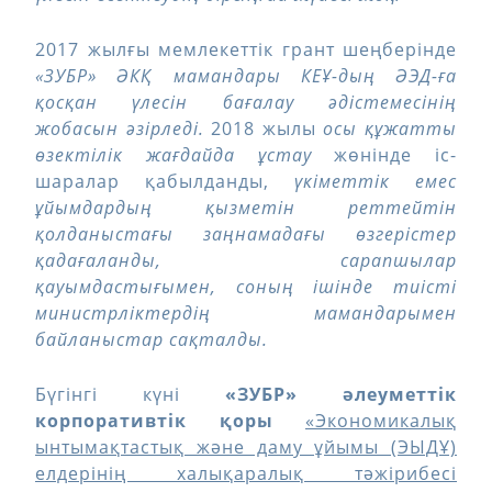
2017 жылғы мемлекеттік грант шеңберінде
«ЗУБР» ӘКҚ мамандары КЕҰ-дың ӘЭД-ға
қосқан үлесін бағалау әдістемесінің
жобасын әзірледі.
2018 жылы
осы құжатты
өзектілік жағдайда ұстау
жөнінде іс-
шаралар қабылданды,
үкіметтік емес
ұйымдардың қызметін реттейтін
қолданыстағы заңнамадағы өзгерістер
қадағаланды, сарапшылар
қауымдастығымен, соның ішінде тиісті
министрліктердің мамандарымен
байланыстар сақталды.
Бүгінгі күні
«ЗУБР» әлеуметтік
корпоративтік қоры
«Экономикалық
ынтымақтастық және даму ұйымы (ЭЫДҰ)
елдерінің халықаралық тәжірибесі