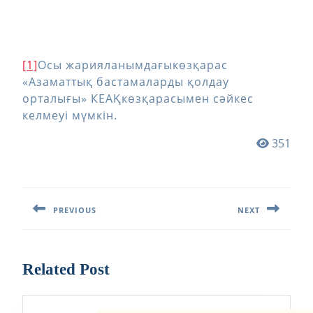
[1]
Осы жарияланымдағыкөзқарас
«Азаматтық бастамаларды қолдау
орталығы» КЕАҚкөзқарасымен сәйкес
келмеуі мүмкін.
351
Навигация
по
PREVIOUS
NEXT
записям
Предыдущая
Следующая
запись:
запись:
Related Post