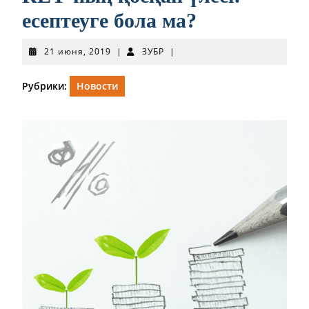
есептеуге бола ма?
21
ЗУБР
21 июня, 2019
|
ЗУБР
|
июня,
2019
Рубрики:
Новости