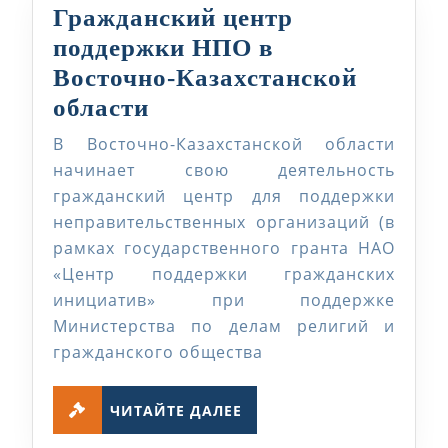
Гражданский центр
поддержки НПО в
Восточно-Казахстанской
Гражданский
области
центр
В Восточно-Казахстанской области
поддержки
начинает свою деятельность
НПО
гражданский центр для поддержки
неправительственных организаций (в
в
рамках государственного гранта НАО
Восточно-
«Центр поддержки гражданских
Казахстанской
инициатив» при поддержке
области
Министерства по делам религий и
гражданского общества
ЧИТАЙТЕ
ЧИТАЙТЕ ДАЛЕЕ
ДАЛЕЕ