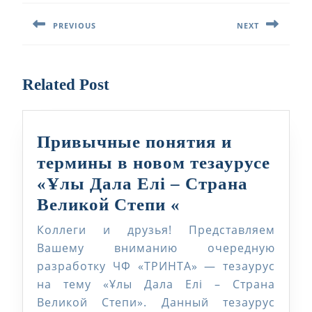
по
PREVIOUS
NEXT
записям
Предыдущая
Следующая
запись:
запись:
Related Post
Привычные понятия и
термины в новом тезаурусе
«Ұлы Дала Елі – Страна
Привычные
Великой Степи «
понятия
Коллеги и друзья! Представляем
и
Вашему вниманию очередную
термины
разработку ЧФ «ТРИНТА» — тезаурус
на тему «Ұлы Дала Елі – Страна
в
Великой Степи». Данный тезаурус
новом