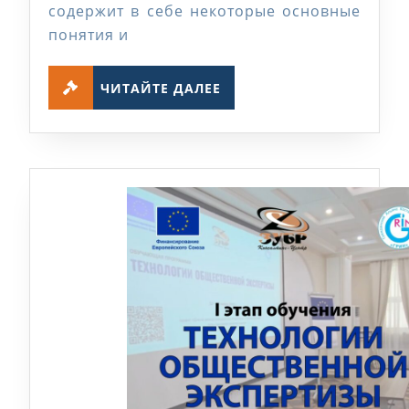
содержит в себе некоторые основные
тезаурусе
понятия и
«Ұлы
Дала
ЧИТАЙТЕ
ЧИТАЙТЕ ДАЛЕЕ
ДАЛЕЕ
Елі
–
Страна
Великой
Степи
«