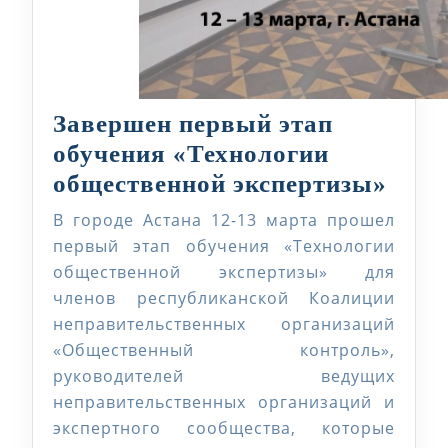
Завершен первый этап
обучения «Технологии
Заве
общественной экспертизы»
перв
В городе Астана 12-13 марта прошел
этап
первый этап обучения «Технологии
обуч
общественной экспертизы» для
членов республиканской Коалиции
«Тех
неправительственных организаций
обще
«Общественный контроль»,
эксп
руководителей ведущих
неправительственных организаций и
экспертного сообщества, которые