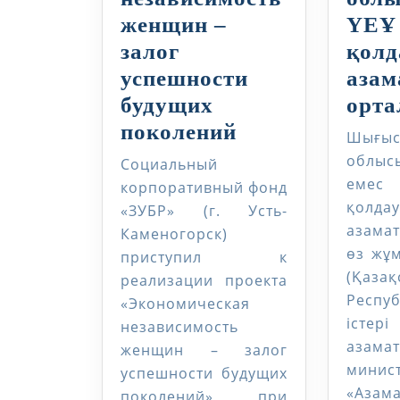
женщин –
ҮЕҰ
залог
қолд
успешности
азам
будущих
орт
Экономическа
поколений
Шығы
независимость
облысы
Социальный
женщин
емес
корпоративный фонд
қолда
–
«ЗУБР» (г. Усть-
азама
Каменогорск)
залог
өз жұ
приступил к
успешности
(Қазақ
реализации проекта
будущих
Респу
«Экономическая
поколений
іст
независимость
азам
женщин – залог
минист
успешности будущих
«Азам
поколений» при