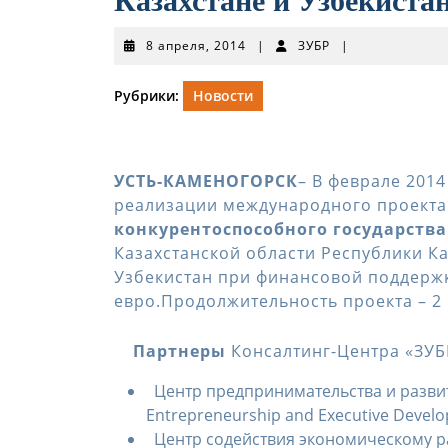
Казахстане и Узбекиста
8
ЗУБР
8 апреля, 2014
|
ЗУБР
|
апреля,
2014
Рубрики:
Новости
УСТЬ-КАМЕНОГОРСК
– В феврале 2014
реализации международного проект
конкурентоспособного государства
Казахстанской области Республики К
Узбекистан при финансовой поддержк
евро.Продолжительность проекта – 2 г
Партнеры
Консалтинг-Центра «ЗУБ
Центр предпринимательства и развити
Entrepreneurship and Executive Develop
Центр содействия экономическому раз