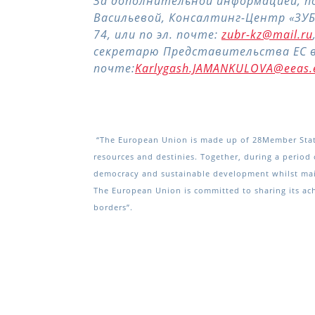
За дополнительной информацией, п
Васильевой, Консалтинг-Центр «ЗУБР»
74, или по эл. почте:
zubr-kz@mail.ru
секретарю Представительства ЕС в РК
почте:
Karlygash.JA
MA
NKULOV
A@eeas.
“The European Union is made up of 28Member State
resources and destinies. Together, during a period 
democracy and sustainable development whilst maint
The European Union is committed to sharing its ac
borders”.