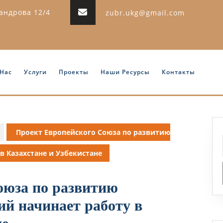
сандрова 12/4
zubr.ukg@gmail.com
 Нас
Услуги
Проекты
Наши Ресурсы
Контакты
Проект Европейского Союза по развитию
в Казахстане и Узбекистане
оюза по развитию
й начинает работу в