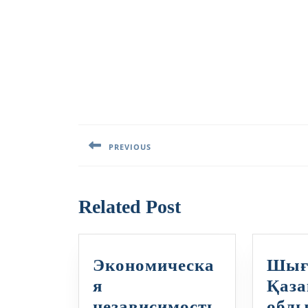
Навигация
по
PREVIOUS
записям
Предыдущая
запись:
Related Post
Экономическа
Шығ
я
Қаза
независимость
обл