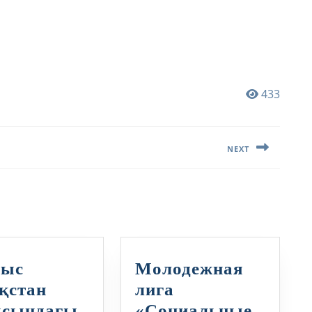
433
NEXT
Следующая
запись:
ыс
Молодежная
қстан
лига
ысындағы
«Социальные