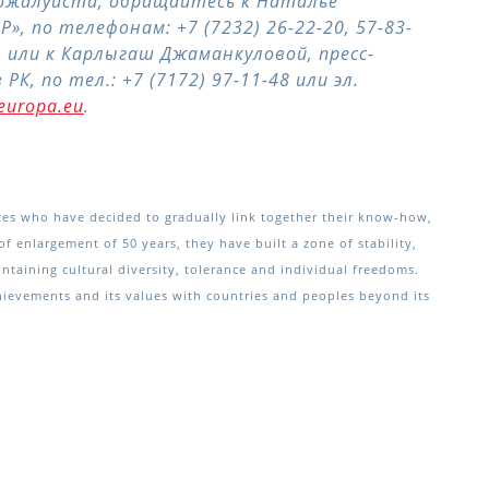
ожалуйста, обращайтесь к Наталье
, по телефонам: +7 (7232) 26-22-20, 57-83-
, или к
Карлыгаш Джаманкуловой, пресс-
, по тел.: +7 (7172) 97-11-48 или эл.
europa.eu
.
s who have decided to gradually link together their know-how,
of enlargement of 50 years, they have built a zone of stability,
aining cultural diversity, tolerance and individual freedoms.
hievements and its values with countries and peoples beyond its