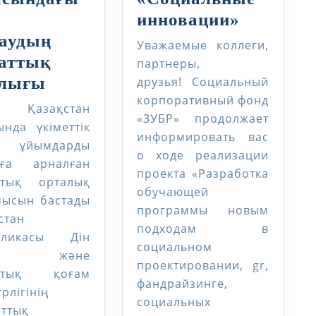
Молодеж
инновации»
лига
аудың
Уважаемые коллеги,
«Социал
аттық
партнеры,
Шығыс
инновац
алығы
друзья! Социальный
корпоративный фонд
я
Қазақстан
с Қазақстан
«ЗУБР» продолжает
облысындағы
нда үкіметтік
информировать вас
ҮЕҰ
 ұйымдарды
о ходе реализации
уға арналған
қолдаудың
проекта «Разработка
ттық орталық
азаматтық
обучающей
мысын бастады
орталығы
программы новым
стан
подходам в
бликасы Дін
социальном
ері және
проектировании, gr,
аттық қоғам
фандрайзинге,
рлігінің
социальных
аттық