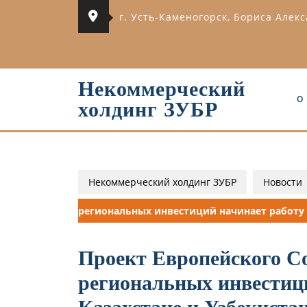
Перейти
г. Усть-Каменогорск, Бориса Алек
к
содержимому
Некоммерческий
О
холдинг ЗУБР
Некоммерческий холдинг ЗУБР
Новости
региональных инвестиций начинает работу 
Проект Европейского С
региональных инвестици