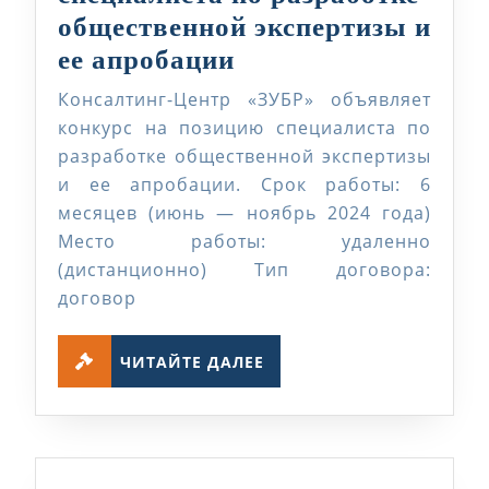
общественной экспертизы и
Конкурс
ее апробации
на
Консалтинг-Центр «ЗУБР» объявляет
позицию
конкурс на позицию специалиста по
специалиста
разработке общественной экспертизы
и ее апробации. Срок работы: 6
по
месяцев (июнь — ноябрь 2024 года)
разработке
Место работы: удаленно
общественной
(дистанционно) Тип договора:
экспертизы
договор
и
ЧИТАЙТЕ
ее
ЧИТАЙТЕ ДАЛЕЕ
ДАЛЕЕ
апробации