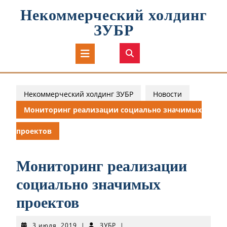
Перейти
Некоммерческий холдинг
к
содержимому
ЗУБР
Кнопка
Открыть
Некоммерческий холдинг ЗУБР
Новости
Мониторинг реализации социально значимых
проектов
Мониторинг реализации
социально значимых
проектов
3
ЗУБР
3 июля, 2019
|
ЗУБР
|