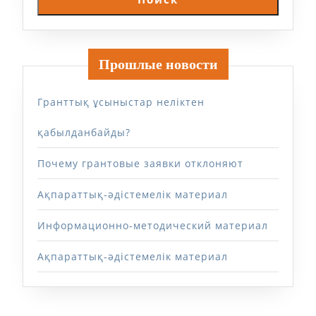
Прошлые новости
Гранттық ұсыныстар неліктен
қабылданбайды?
Почему грантовые заявки отклоняют
Ақпараттық-әдістемелік материал
Информационно-методический материал
Ақпараттық-әдістемелік материал