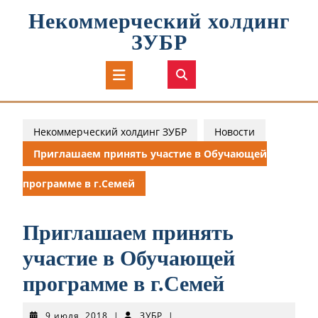
Перейти
Некоммерческий холдинг
к
содержимому
ЗУБР
Кнопка
Открыть
Некоммерческий холдинг ЗУБР
Новости
Приглашаем принять участие в Обучающей
программе в г.Семей
Приглашаем принять
участие в Обучающей
программе в г.Семей
9
ЗУБР
9 июля, 2018
|
ЗУБР
|