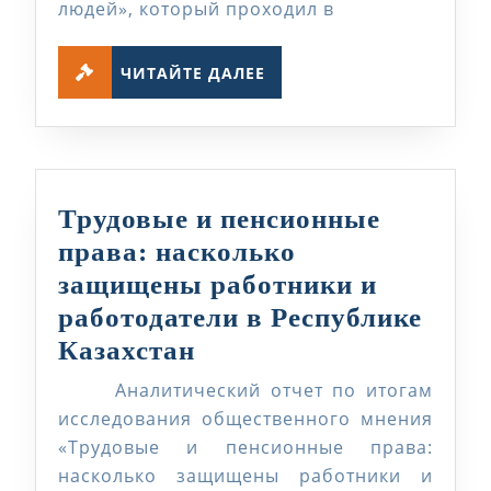
людей», который проходил в
Гражданский
ЧИТАЙТЕ
сектор
ЧИТАЙТЕ ДАЛЕЕ
ДАЛЕЕ
—
в
интересах
людей»
Трудовые и пенсионные
права: насколько
защищены работники и
работодатели в Республике
Трудовые
Казахстан
и
Аналитический отчет по итогам
пенсионные
исследования общественного мнения
права:
«Трудовые и пенсионные права:
насколько защищены работники и
насколько