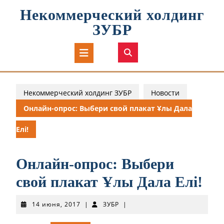
Перейти
Некоммерческий холдинг
к
содержимому
ЗУБР
Кнопка
Открыть
Некоммерческий холдинг ЗУБР
Новости
Онлайн-опрос: Выбери свой плакат Ұлы Дала
Елі!
Онлайн-опрос: Выбери
свой плакат Ұлы Дала Елі!
14
ЗУБР
14 июня, 2017
|
ЗУБР
|
июня,
2017