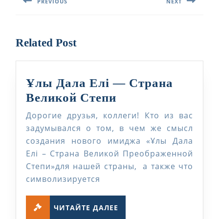
PREVIOUS
NEXT
записям
Предыдущая
Следующая
запись:
запись:
Related Post
Ұлы Дала Елі — Страна
Ұлы
Великой Степи
Дала
Дорогие друзья, коллеги! Кто из вас
Елі
задумывался о том, в чем же смысл
—
создания нового имиджа «Ұлы Дала
Елі – Страна Великой Преображенной
Страна
Степи»для нашей страны, а также что
Великой
символизируется
Степи
ЧИТАЙТЕ
ЧИТАЙТЕ ДАЛЕЕ
ДАЛЕЕ