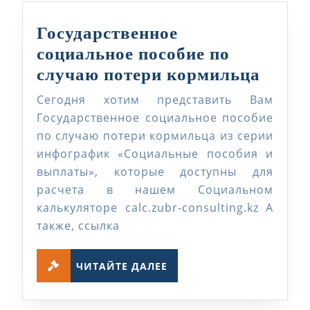
Государственное
социальное пособие по
Госуд
случаю потери кормильца
социа
Сегодня хотим представить Вам
пособ
Государственное социальное пособие
по
по случаю потери кормильца из серии
инфографик «Социальные пособия и
случ
выплаты», которые доступны для
потер
расчета в нашем Социальном
корм
калькуляторе calc.zubr-consulting.kz А
также, ссылка
ЧИТАЙТЕ
ЧИТАЙТЕ ДАЛЕЕ
ДАЛЕЕ