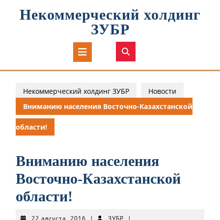
Перейти
Некоммерческий холдинг
к
содержимому
ЗУБР
Кнопка
Открыть
Некоммерческий холдинг ЗУБР
Новости
Вниманию населения Восточно-Казахстанской
области!
Вниманию населения
Восточно-Казахстанской
области!
22
ЗУБР
22 августа, 2016
|
ЗУБР
|