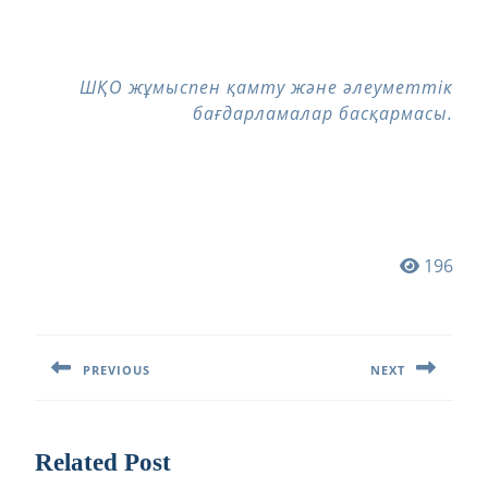
ШҚО жұмыспен қамту және әлеуметтік
бағдарламалар басқармасы.
196
Навигация
по
PREVIOUS
NEXT
записям
Предыдущая
Следующая
запись:
запись:
Related Post