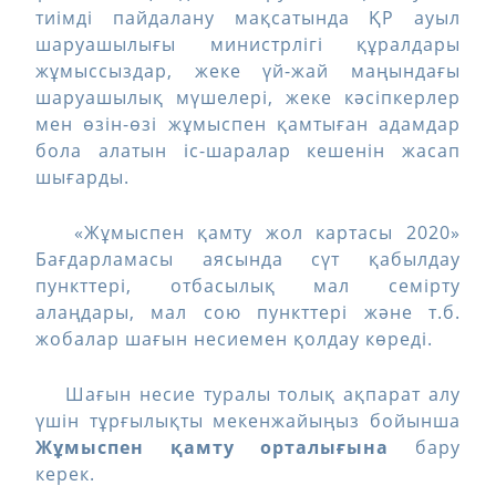
тиімді пайдалану мақсатында ҚР ауыл
шаруашылығы министрлігі құралдары
жұмыссыздар, жеке үй-жай маңындағы
шаруашылық мүшелері, жеке кәсіпкерлер
мен өзін-өзі жұмыспен қамтыған адамдар
бола алатын іс-шаралар кешенін жасап
шығарды.
«Жұмыспен қамту жол картасы 2020»
Бағдарламасы аясында сүт қабылдау
пункттері, отбасылық мал семірту
алаңдары, мал сою пункттері және т.б.
жобалар шағын несиемен қолдау көреді.
Шағын несие туралы толық ақпарат алу
үшін тұрғылықты мекенжайыңыз бойынша
Жұмыспен қамту орталығына
бару
керек.