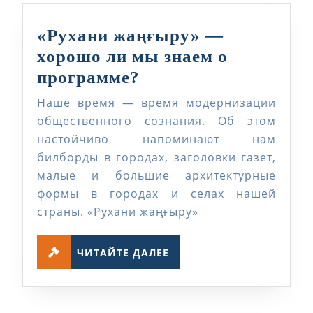
«Рухани жаңғыру» —
хорошо ли мы знаем о
«Рухани
программе?
жаңғыру»
Наше время — время модернизации
—
общественного сознания. Об этом
хорошо
настойчиво напоминают нам
билборды в городах, заголовки газет,
ли
малые и большие архитектурные
мы
формы в городах и селах нашей
знаем
страны. «Рухани жаңғыру»
о
программе?
ЧИТАЙТЕ
ЧИТАЙТЕ ДАЛЕЕ
ДАЛЕЕ