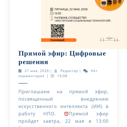
Прямой эфир: Цифровые
Прямой
решения
эфир:
21
Редактор
21 мая, 2026
|
Редактор
|
Нет
мая,
комментария
|
14:08
Цифровые
2026
решения
Приглашаем на прямой эфир,
посвященный внедрению
искусственного интеллекта (ИИ) в
работу НПО.
Прямой эфир
пройдет завтра, 22 мая в 13:00