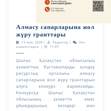
Алмасу сапарларына жол
Алмасу
жүру гранттары
сапарларына
13
Редактор
13 мая, 2026
|
Редактор
|
Нет
мая,
комментария
|
11:07
жол
2026
жүру
Шығыс Қазақстан облысының
гранттары
азаматтық бастамаларды қолдау
ресурстық орталығы алмасу
сапарларына жол жүру гранттарын
алуға конкурс жариялайды.
Конкурсқа Шығыс Қазақстан
облысының үкіметтік емес
ұйымдарының өкілдері мен