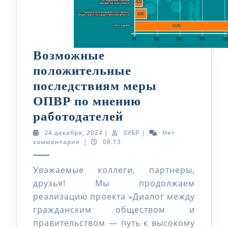
Возможные
положительные
последствиям меры
ОПВР по мнению
Возможные
работодателей
положительные
24
ЗУБР
24 декабря, 2024
|
ЗУБР
|
Нет
декабря,
комментария
|
08:13
последствиям
2024
меры
Уважаемые коллеги, партнеры,
ОПВР
друзья! Мы продолжаем
по
реализацию проекта «Диалог между
мнению
гражданским обществом и
работодателей
правительством — путь к высокому