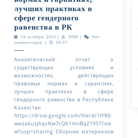
лучших практиках в
сфере гендерного
Аналитический
равенства в РК
отчет
16
ЗУБР
16 октября, 2023
|
ЗУБР
|
Нет
октября,
комментария
|
05:47
о
2023
существующих
Аналитический отчет о
условиях
существующих условиях и
и
возможностях, действующих
возможностях,
правовых нормах и гарантиях,
действующих
лучших практиках в сфере
гендерного равенства в Республике
правовых
Казахстан
нормах
https://drive.google.com/file/d/1IYRb
и
weoa6uzJAqsNw7rQK1miiBqZ1957/vie
гарантиях,
w?usp=sharing Сборник материалов
лучших