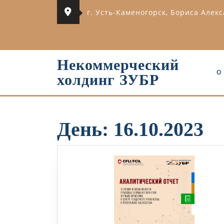
Перейти
г. Усть-Каменогорск, Бориса Алек
к
содержимому
Некоммерческий
О
холдинг ЗУБР
День:
16.10.2023