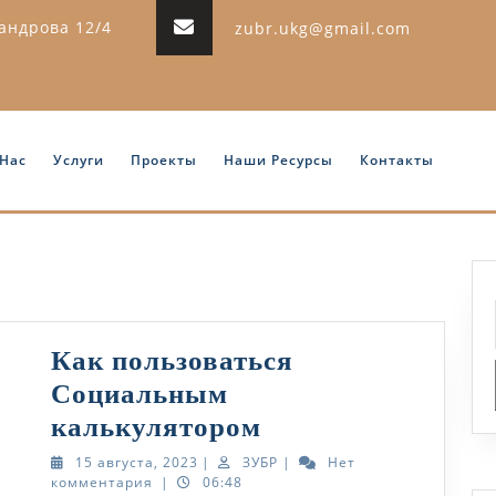
сандрова 12/4
zubr.ukg@gmail.com
 Нас
Услуги
Проекты
Наши Ресурсы
Контакты
Как пользоваться
Социальным
Как
калькулятором
пользоваться
15
ЗУБР
15 августа, 2023
|
ЗУБР
|
Нет
августа,
комментария
|
06:48
Социальным