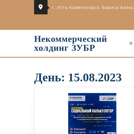
Перейти
г. Усть-Каменогорск, Бориса Алек
к
содержимому
Некоммерческий
О
холдинг ЗУБР
День:
15.08.2023