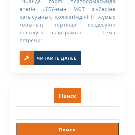
14.30-де zoom платформасында
өтетін «ҮЕҰ-ның МӘТ жүйесіне
қатысуының қолжетімділігі» жұмыс
тобының төртінші кездесуіне
қосылуға шақырамыз. Тема
встречи:
ЧИТАЙТЕ
ЧИТАЙТЕ ДАЛЕЕ
ДАЛЕЕ
Поиск
Поиск