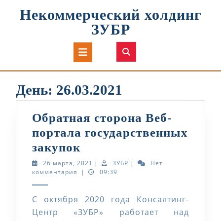
Перейти
Некоммерческий холдинг
к
содержимому
ЗУБР
Кнопка
Открыть
День:
26.03.2021
Обратная сторона Веб-
портала государственных
Обратная
закупок
сторона
26
ЗУБР
26 марта, 2021
|
ЗУБР
|
Нет
марта,
комментария
|
09:39
Веб-
2021
портала
С октября 2020 года Консалтинг-
государственных
Центр «ЗУБР» работает над
закупок