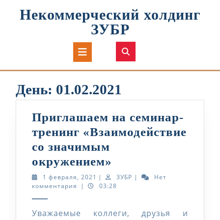
Перейти
Некоммерческий холдинг
к
содержимому
ЗУБР
Кнопка
Открыть
День:
01.02.2021
Приглашаем на семинар-
тренинг «Взаимодействие
со значимым
Приглашаем
окружением»
на
1
ЗУБР
1 февраля, 2021
|
ЗУБР
|
Нет
февраля,
комментария
|
03:28
семинар-
2021
тренинг
Уважаемые коллеги, друзья и
«Взаимодействие