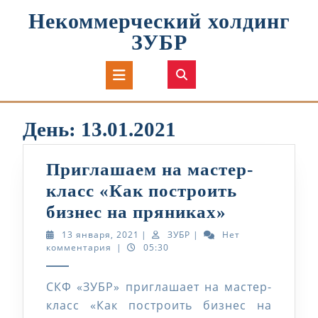
Перейти
Некоммерческий холдинг
к
содержимому
ЗУБР
Кнопка
Открыть
День:
13.01.2021
Приглашаем на мастер-
класс «Как построить
Приглаша
бизнес на пряниках»
на
13
ЗУБР
13 января, 2021
|
ЗУБР
|
Нет
января,
комментария
|
05:30
мастер-
2021
класс
СКФ «ЗУБР» приглашает на мастер-
«Как
класс «Как построить бизнес на
построить