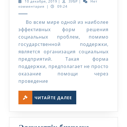
социальн
10
ЗУБР
10 декабря, 2019
|
ЗУБР
|
Нет
декабря,
комментария
|
09:24
предприн
2019
в
Во всем мире одной из наиболее
Казахстан
эффективных форм решения
в
социальных проблем, помимо
чем
государственной поддержки,
основные
является организация социальных
предприятий. Такая форма
трудност
поддержки, предполагает не просто
оказание помощи через
проведение
ЧИТАЙТЕ
ЧИТАЙТЕ ДАЛЕЕ
ДАЛЕЕ