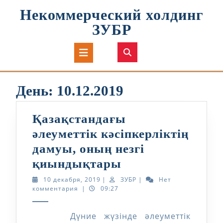
Перейти
Некоммерческий холдинг
к
содержимому
ЗУБР
Кнопка
Открыть
День:
10.12.2019
Қазақстандағы
әлеуметтік кәсіпкерліктің
дамуы, оның незгі
Қазақстандағы
қиындықтары
әлеуметтік
10
ЗУБР
10 декабря, 2019
|
ЗУБР
|
Нет
декабря,
комментария
|
09:27
кәсіпкерліктің
2019
дамуы,
Дүние жүзінде әлеуметтік
оның