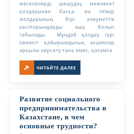
мәселелерді шешудің, мемлекет
незгі
қолдауынан басқа, ең тиімді
қиындықтары
жолдарының бірі әлеуметтік
кәсіпорындарды ашу болып
табылады. Мұндай қолдау түрі
көмекті қайырымдылық акциялар
арқылы көрсету ғана емес, қоғамға
ЧИТАЙТЕ
ЧИТАЙТЕ ДАЛЕЕ
ДАЛЕЕ
Развитие социального
предпринимательства в
Казахстане, в чем
Развитие
основные трудности?