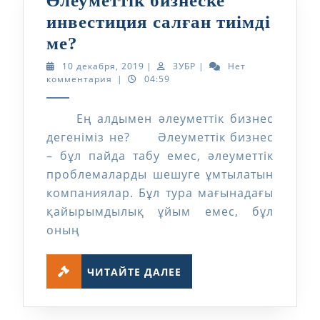
Әлеуметтік бизнеске
инвестиция салған тиімді
Әлеуметтік
ме?
бизнеске
10
ЗУБР
10 декабря, 2019
|
ЗУБР
|
Нет
декабря,
комментария
|
04:59
инвестиция
2019
салған
Ең алдымен әлеуметтік бизнес
тиімді
дегеніміз не? Әлеуметтік бизнес
ме?
– бұл пайда табу емес, әлеуметтік
проблемаларды шешуге ұмтылатын
компаниялар. Бұл тура мағынадағы
қайырымдылық ұйым емес, бұл
оның
ЧИТАЙТЕ
ЧИТАЙТЕ ДАЛЕЕ
ДАЛЕЕ