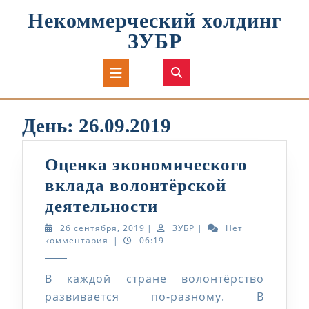
Перейти
Некоммерческий холдинг
к
содержимому
ЗУБР
Кнопка
Открыть
День:
26.09.2019
Оценка экономического
вклада волонтёрской
Оценка
деятельности
экономического
26
ЗУБР
26 сентября, 2019
|
ЗУБР
|
Нет
сентября,
комментария
|
06:19
вклада
2019
волонтёрской
В каждой стране волонтёрство
деятельности
развивается по-разному. В