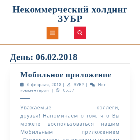
Перейти
Некоммерческий холдинг
к
содержимому
ЗУБР
Кнопка
Открыть
День:
06.02.2018
Мобиль
Мобильное приложение
прилож
6
ЗУБР
6 февраля, 2018
|
ЗУБР
|
Нет
февраля,
комментария
|
05:37
2018
Уважаемые коллеги,
друзья! Напоминаем о том, что Вы
можете воспользоваться нашим
Мобильным приложением
«Путеводитель по правам и услугам