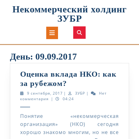
Перейти
Некоммерческий холдинг
к
содержимому
ЗУБР
Кнопка
Открыть
День:
09.09.2017
Оценка вклада НКО: как
Оценка
за рубежом?
вклада
9
ЗУБР
9 сентября, 2017
|
ЗУБР
|
Нет
сентября,
комментария
|
04:24
НКО:
2017
как
Понятие «некоммерческая
за
организация» (НКО) сегодня
рубежом?
хорошо знакомо многим, но не все